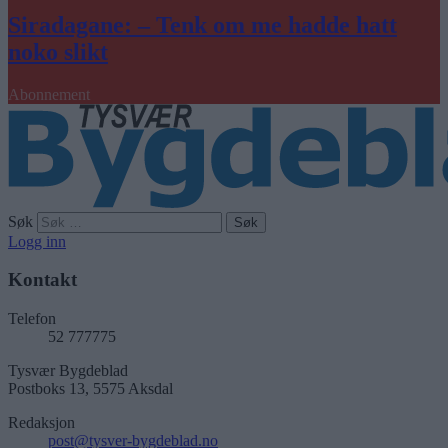
Siradagane: – Tenk om me hadde hatt
noko slikt
Abonnement
Søk
Logg inn
Kontakt
Telefon
52 777775
Tysvær Bygdeblad
Postboks 13, 5575 Aksdal
Redaksjon
post@tysver-bygdeblad.no