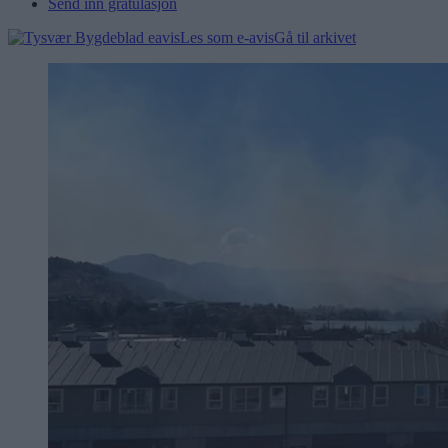
Send inn gratulasjon
Les som e-avis
Gå til arkivet