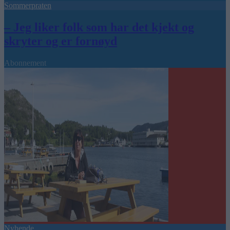
Sommerpraten
– Jeg liker folk som har det kjekt og
skryter og er fornøyd
Abonnement
Nyhende