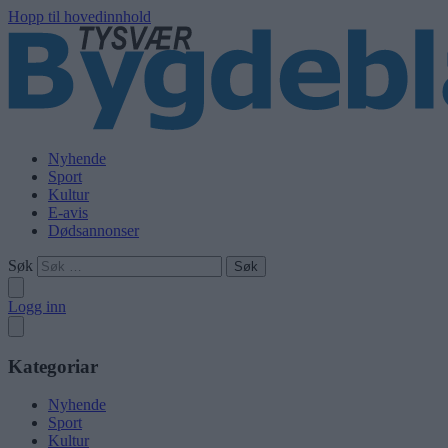
Hopp til hovedinnhold
Nyhende
Sport
Kultur
E-avis
Dødsannonser
Søk
Logg inn
Kategoriar
Nyhende
Sport
Kultur