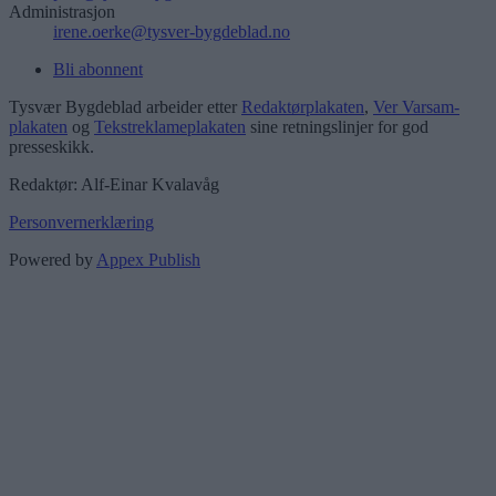
Administrasjon
irene.oerke@tysver-bygdeblad.no
Bli abonnent
Tysvær Bygdeblad arbeider etter
Redaktørplakaten
,
Ver Varsam-
plakaten
og
Tekstreklameplakaten
sine retningslinjer for god
presseskikk.
Redaktør: Alf-Einar Kvalavåg
Personvernerklæring
Powered by
Appex Publish