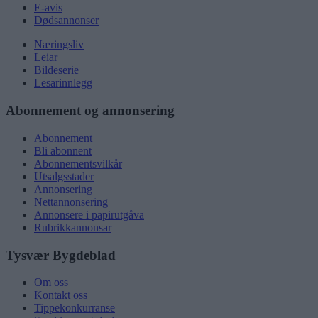
E-avis
Dødsannonser
Næringsliv
Leiar
Bildeserie
Lesarinnlegg
Abonnement og annonsering
Abonnement
Bli abonnent
Abonnementsvilkår
Utsalgsstader
Annonsering
Nettannonsering
Annonsere i papirutgåva
Rubrikkannonsar
Tysvær Bygdeblad
Om oss
Kontakt oss
Tippekonkurranse