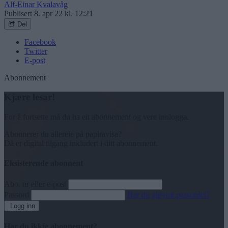
Alf-Einar Kvalavåg
Publisert
8. apr 22 kl. 12:21
Del
Facebook
Twitter
E-post
Abonnement
Kjære lesar!
For å fortsette må du ha eit abonnement og vere innlogga.
Abonnerer du allereie på papiravisa?
Då er digital tilgang inkludert i ditt abonnement.
Eksisterende abonnent
Abo. nr eller e-post
Passord
Har du gløymt passordet?
Logg inn
Har du ikkje abonnement?