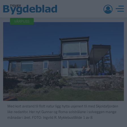
VÅRPUSS
Med kort avstand til flott natur ligg hytta usjenert til med Skjoldafjorden
like nedanfor. Her nyt Gunnar og Roma solstrålane i solveggen mange
månadar i året.
FOTO: Ingvild R. Myklebust
Bilde 1 av 8