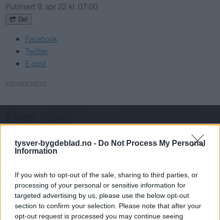
Publisert
9. apr 22 kl. 07:00
Del
Facebook
Twitter
E-post
ABONNEMENT
Kjære lesar!
For å fortsette må du ha eit abonnement og vere innlogga.
tysver-bygdeblad.no -
Do Not Process My Personal
Information
Abonnerer du allereie på papiravisa?
Då er digital tilgang inkludert i ditt abonnement.
If you wish to opt-out of the sale, sharing to third parties, or
processing of your personal or sensitive information for
Eksisterende abonnent
targeted advertising by us, please use the below opt-out
section to confirm your selection. Please note that after your
Abo. nr eller e-post
opt-out request is processed you may continue seeing