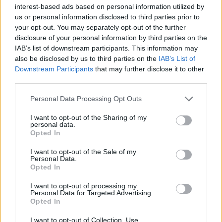
Passord
Har du gløymt passordet?
interest-based ads based on personal information utilized by
us or personal information disclosed to third parties prior to
Logg inn
your opt-out. You may separately opt-out of the further
Har du ikkje abonnement?
disclosure of your personal information by third parties on the
IAB’s list of downstream participants. This information may
Bli abonnent
also be disclosed by us to third parties on the
IAB’s List of
Downstream Participants
that may further disclose it to other
Bildeserie
third parties.
Personal Data Processing Opt Outs
Mest lest siste syv dager
I want to opt-out of the Sharing of my
personal data.
Opted In
I want to opt-out of the Sale of my
Personal Data.
Opted In
I want to opt-out of processing my
Personal Data for Targeted Advertising.
Opted In
Sommerpraten
I want to opt-out of Collection, Use,