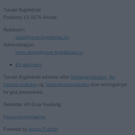
Tysvær Bygdeblad
Postboks 13, 5575 Aksdal
Redaksjon
post@tysver-bygdeblad.no
Administrasjon
irene.oerke@tysver-bygdeblad.no
Bli abonnent
Tysvær Bygdeblad arbeider etter
Redaktørplakaten
,
Ver
Varsam-plakaten
og
Tekstreklameplakaten
sine retningslinjer
for god presseskikk.
Redaktør: Alf-Einar Kvalavåg
Personvernerklæring
Powered by
Appex Publish