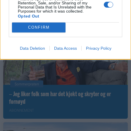
Retention, Sale, and/or Sharing of my
– Finner roen på hytta
Personal Data that Is Unrelated with the
Purposes for which it was collected.
ABONNEMENT
Opted Out
CONFIRM
Data Deletion
Data Access
Privacy Policy
Sommerpraten
– Jeg liker folk som har det kjekt og skryter og er
fornøyd
ABONNEMENT