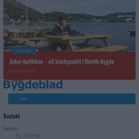
Nyhende
Joker-butikken – eit knutepunkt i Hervik-bygda
ABONNEMENT
Søk
Kontakt
Telefon
52 777775