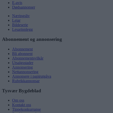
E-avis
Dødsannonser
Næringsliv
Leiar
Bildeserie
Lesarinnlegg
Abonnement og annonsering
Abonnement
Bli abonnent
Abonnementsvilkår
Utsalgsstader
Annonsering
Nettannonsering
Annonsere i papirutgåva
Rubrikkannonsar
Tysvær Bygdeblad
Om oss
Kontakt oss
Tippekonkurranse