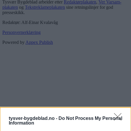
Tysvær Bygdeblad arbeider etter
Redaktørplakaten
,
Ver Varsam-
plakaten
og
Tekstreklameplakaten
sine retningslinjer for god
presseskikk.
Redaktør: Alf-Einar Kvalavåg
Personvernerklæring
Powered by
Appex Publish
tysver-bygdeblad.no -
Do Not Process My Personal
Information