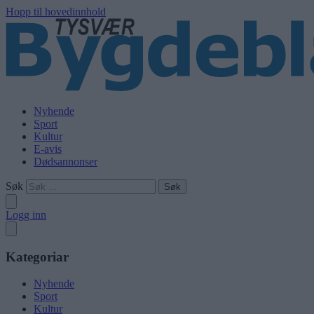
Hopp til hovedinnhold
Nyhende
Sport
Kultur
E-avis
Dødsannonser
Søk
Logg inn
Kategoriar
Nyhende
Sport
Kultur