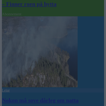
– Finner roen på hytta
Abonnement
Leiar
Nokon må sove dårleg om natta