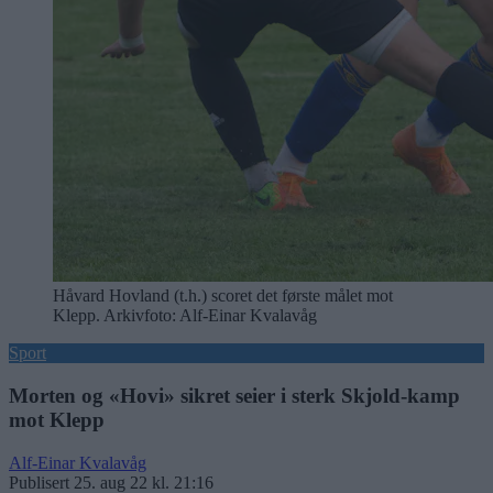
Håvard Hovland (t.h.) scoret det første målet mot
Klepp. Arkivfoto: Alf-Einar Kvalavåg
Sport
Morten og «Hovi» sikret seier i sterk Skjold-kamp
mot Klepp
Alf-Einar Kvalavåg
Publisert
25. aug 22 kl. 21:16