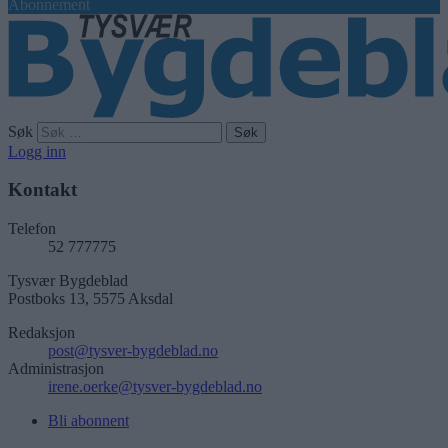
Abonnement
Søk
Logg inn
Kontakt
Telefon
52 777775
Tysvær Bygdeblad
Postboks 13, 5575 Aksdal
Redaksjon
post@tysver-bygdeblad.no
Administrasjon
irene.oerke@tysver-bygdeblad.no
Bli abonnent