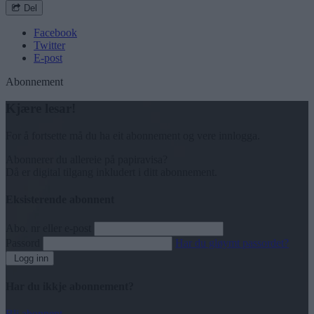
Del
Facebook
Twitter
E-post
Abonnement
Kjære lesar!
For å fortsette må du ha eit abonnement og vere innlogga.
Abonnerer du allereie på papiravisa?
Då er digital tilgang inkludert i ditt abonnement.
Eksisterende abonnent
Abo. nr eller e-post
Passord
Har du gløymt passordet?
Logg inn
Har du ikkje abonnement?
Bli abonnent