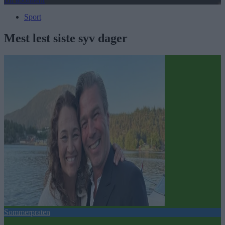
Sport
Mest lest siste syv dager
Sommerpraten