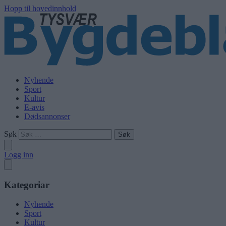
Hopp til hovedinnhold
Nyhende
Sport
Kultur
E-avis
Dødsannonser
Søk
Logg inn
Kategoriar
Nyhende
Sport
Kultur