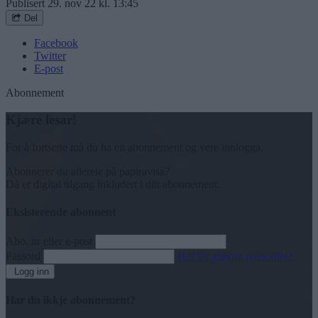
Publisert
29. nov 22 kl. 13:45
Del
Facebook
Twitter
E-post
Abonnement
Kjære lesar!
For å fortsette må du ha eit abonnement og vere innlogga.
Abonnerer du allereie på papiravisa?
Då er digital tilgang inkludert i ditt abonnement.
Eksisterende abonnent
Abo. nr eller e-post
Passord
Har du gløymt passordet?
Logg inn
Har du ikkje abonnement?