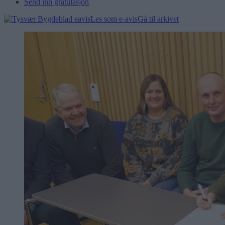
Send inn gratulasjon
Les som e-avis
Gå til arkivet