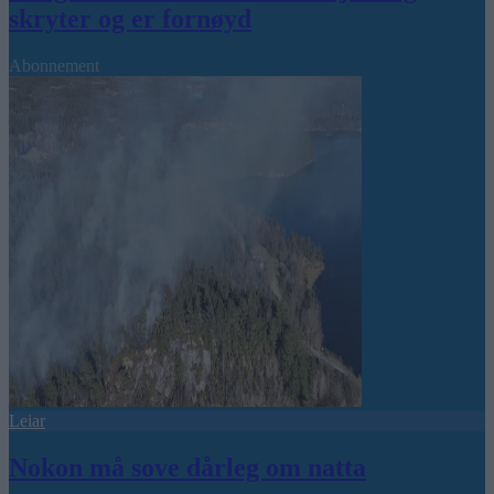
skryter og er fornøyd
Abonnement
Leiar
Nokon må sove dårleg om natta