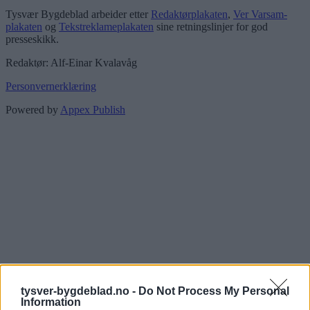
Tysvær Bygdeblad arbeider etter
Redaktørplakaten
,
Ver Varsam-
plakaten
og
Tekstreklameplakaten
sine retningslinjer for god
presseskikk.
Redaktør: Alf-Einar Kvalavåg
Personvernerklæring
Powered by
Appex Publish
tysver-bygdeblad.no -
Do Not Process My Personal
Information