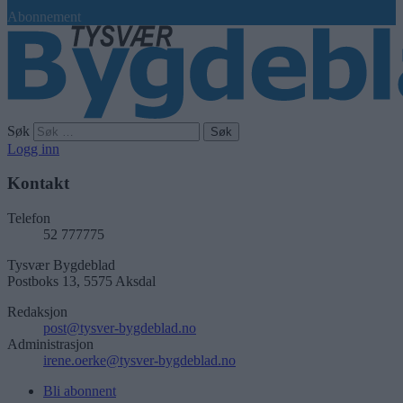
Abonnement
Søk
Logg inn
Kontakt
Telefon
52 777775
Tysvær Bygdeblad
Postboks 13, 5575 Aksdal
Redaksjon
post@tysver-bygdeblad.no
Administrasjon
irene.oerke@tysver-bygdeblad.no
Bli abonnent