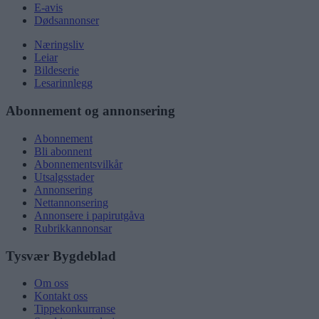
E-avis
Dødsannonser
Næringsliv
Leiar
Bildeserie
Lesarinnlegg
Abonnement og annonsering
Abonnement
Bli abonnent
Abonnementsvilkår
Utsalgsstader
Annonsering
Nettannonsering
Annonsere i papirutgåva
Rubrikkannonsar
Tysvær Bygdeblad
Om oss
Kontakt oss
Tippekonkurranse