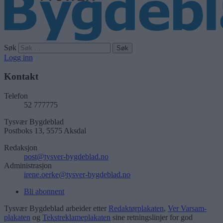
Søk
Logg inn
Kontakt
Telefon
52 777775
Tysvær Bygdeblad
Postboks 13, 5575 Aksdal
Redaksjon
post@tysver-bygdeblad.no
Administrasjon
irene.oerke@tysver-bygdeblad.no
Bli abonnent
Tysvær Bygdeblad arbeider etter
Redaktørplakaten
,
Ver Varsam-
plakaten
og
Tekstreklameplakaten
sine retningslinjer for god