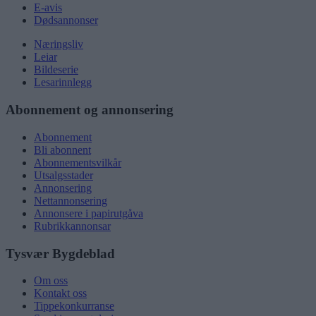
E-avis
Dødsannonser
Næringsliv
Leiar
Bildeserie
Lesarinnlegg
Abonnement og annonsering
Abonnement
Bli abonnent
Abonnementsvilkår
Utsalgsstader
Annonsering
Nettannonsering
Annonsere i papirutgåva
Rubrikkannonsar
Tysvær Bygdeblad
Om oss
Kontakt oss
Tippekonkurranse