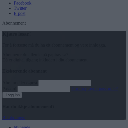
Facebook
Twitter
E-post
Abonnement
Kjære lesar!
For å fortsette må du ha eit abonnement og vere innlogga.
Abonnerer du allereie på papiravisa?
Då er digital tilgang inkludert i ditt abonnement.
Eksisterende abonnent
Abo. nr eller e-post
Passord
Har du gløymt passordet?
Logg inn
Har du ikkje abonnement?
Bli abonnent
Nyhende