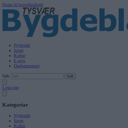
Hopp til hovedinnhold
Nyhende
Sport
Kultur
E-avis
Dødsannonser
Søk
Logg inn
Kategoriar
Nyhende
Sport
Kultur