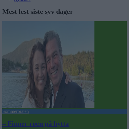
Mest lest siste syv dager
Sommerpraten
– Finner roen på hytta