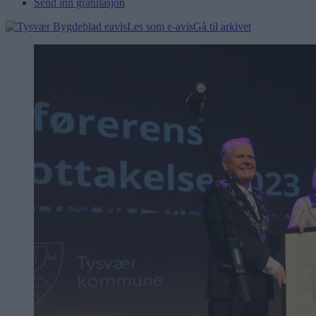
Send inn gratulasjon
Les som e-avis
Gå til arkivet