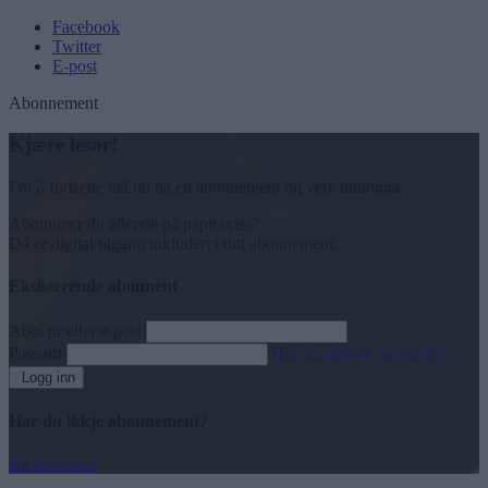
Facebook
Twitter
E-post
Abonnement
Kjære lesar!
For å fortsette må du ha eit abonnement og vere innlogga.
Abonnerer du allereie på papiravisa?
Då er digital tilgang inkludert i ditt abonnement.
Eksisterende abonnent
Abo. nr eller e-post
Passord
Har du gløymt passordet?
Logg inn
Har du ikkje abonnement?
Bli abonnent