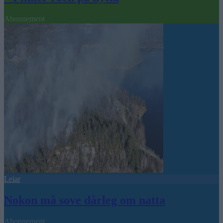
Abonnement
Leiar
Nokon må sove dårleg om natta
Abonnement