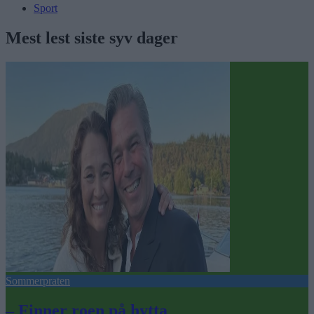
Sport
Mest lest siste syv dager
Sommerpraten
– Finner roen på hytta