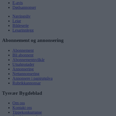
E-avis
Dødsannonser
Næringsliv
Leiar
Bildeserie
Lesarinnlegg
Abonnement og annonsering
Abonnement
Bli abonnent
Abonnementsvilkår
Utsalgsstader
Annonsering
Nettannonsering
Annonsere i papirutgåva
Rubrikkannonsar
Tysvær Bygdeblad
Om oss
Kontakt oss
Tippekonkurranse