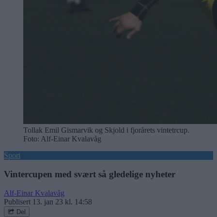
Tollak Emil Gismarvik og Skjold i fjorårets vintetrcup.
Foto: Alf-Einar Kvalavåg
Sport
Vintercupen med svært så gledelige nyheter
Alf-Einar Kvalavåg
Publisert
13. jan 23 kl. 14:58
Del