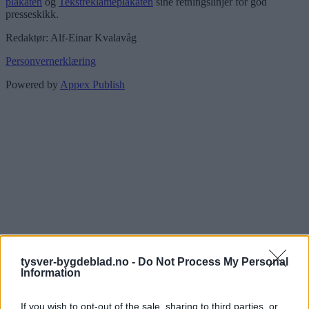
plakaten
og
Tekstreklameplakaten
sine retningslinjer for god
presseskikk.
Redaktør: Alf-Einar Kvalavåg
Personvernerklæring
Powered by
Appex Publish
tysver-bygdeblad.no -
Do Not Process My Personal
Information
If you wish to opt-out of the sale, sharing to third parties, or