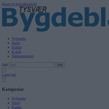
Hopp til hovedinnhold
Nyhende
Sport
Kultur
E-avis
Dødsannonser
Søk
Logg inn
Kategoriar
Nyhende
Sport
Kultur