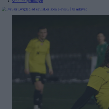
Send inn gratulasjon
Les som e-avis
Gå til arkivet