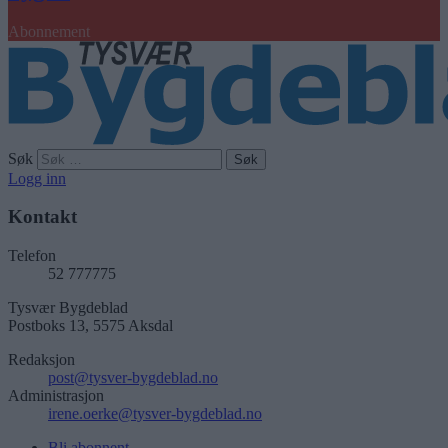
Abonnement
Søk
Logg inn
Kontakt
Telefon
52 777775
Tysvær Bygdeblad
Postboks 13, 5575 Aksdal
Redaksjon
post@tysver-bygdeblad.no
Administrasjon
irene.oerke@tysver-bygdeblad.no
Bli abonnent