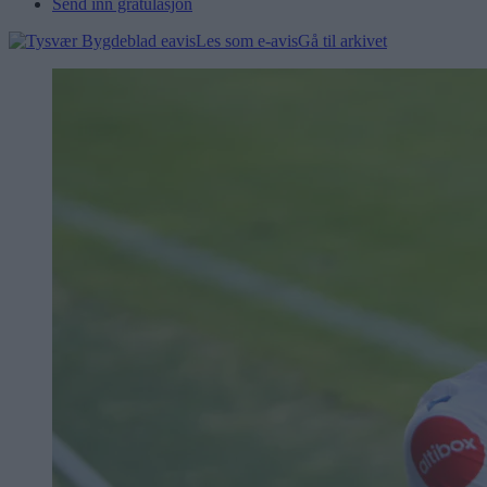
Send inn gratulasjon
Les som e-avis
Gå til arkivet