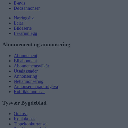
E-avis
Dødsannonser
Næringsliv
Leiar
Bildeserie
Lesarinnlegg
Abonnement og annonsering
Abonnement
Bli abonnent
Abonnementsvilkår
Utsalgsstader
Annonsering
Nettannonsering
Annonsere i papirutgåva
Rubrikkannonsar
Tysvær Bygdeblad
Om oss
Kontakt oss
Tippekonkurranse