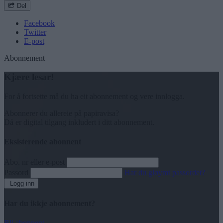
Del
Facebook
Twitter
E-post
Abonnement
Kjære lesar!
For å fortsette må du ha eit abonnement og vere innlogga.
Abonnerer du allereie på papiravisa?
Då er digital tilgang inkludert i ditt abonnement.
Eksisterende abonnent
Abo. nr eller e-post
Passord
Har du gløymt passordet?
Logg inn
Har du ikkje abonnement?
Bli abonnent