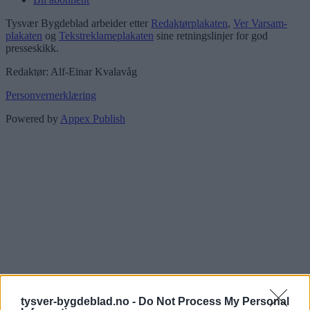
Tysvær Bygdeblad arbeider etter
Redaktørplakaten
,
Ver Varsam-
plakaten
og
Tekstreklameplakaten
sine retningslinjer for god
presseskikk.
Redaktør: Alf-Einar Kvalavåg
Personvernerklæring
Powered by
Appex Publish
tysver-bygdeblad.no -
Do Not Process My Personal