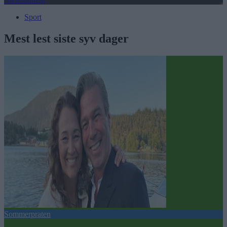
Sport
Mest lest siste syv dager
Sommerpraten