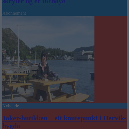
skryter og er fornøyd
Abonnement
Nyhende
Joker-butikken – eit knutepunkt i Hervik-
bygda