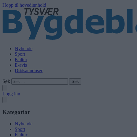
Hopp til hovedinnhold
Nyhende
Sport
Kultur
E-avis
Dødsannonser
Søk
Logg inn
Kategoriar
Nyhende
Sport
Kultur