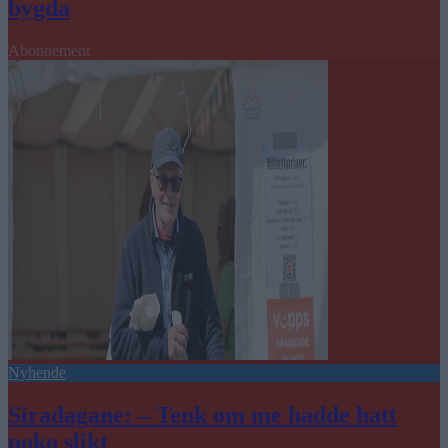
bygda
Abonnement
Nyhende
Siradagane: – Tenk om me hadde hatt
noko slikt