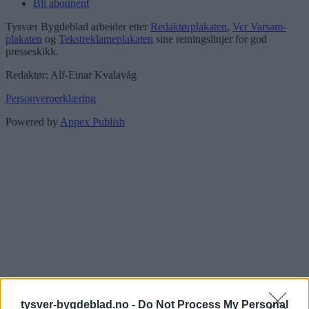
Bli abonnent
Tysvær Bygdeblad arbeider etter
Redaktørplakaten
,
Ver Varsam-
plakaten
og
Tekstreklameplakaten
sine retningslinjer for god
presseskikk.
Redaktør: Alf-Einar Kvalavåg
Personvernerklæring
Powered by
Appex Publish
tysver-bygdeblad.no -
Do Not Process My Personal