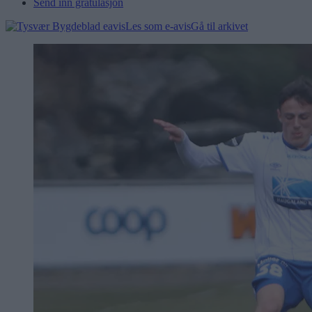
Send inn gratulasjon
Les som e-avis
Gå til arkivet