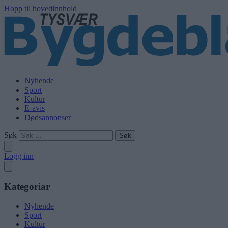
Hopp til hovedinnhold
Nyhende
Sport
Kultur
E-avis
Dødsannonser
Søk
Logg inn
Kategoriar
Nyhende
Sport
Kultur