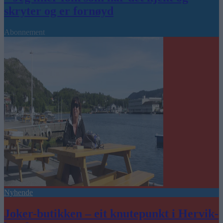
skryter og er fornøyd
Abonnement
Nyhende
Joker-butikken – eit knutepunkt i Hervik-