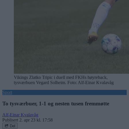
Vikings Zlatko Tripic i duell med FKHs høyreback,
tysværbuen Vegard Solheim. Foto: Alf-Einar Kvalavåg
Sport
To tysværbuer, 1-1 og nesten tusen fremmøtte
Alf-Einar Kvalavåg
Publisert
2. apr 23 kl. 17:58
Del