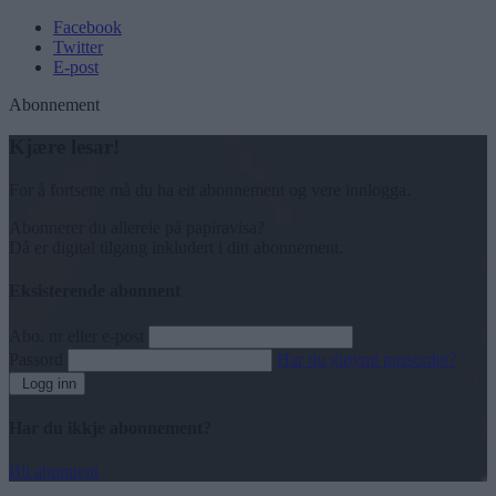
Facebook
Twitter
E-post
Abonnement
Kjære lesar!
For å fortsette må du ha eit abonnement og vere innlogga.
Abonnerer du allereie på papiravisa?
Då er digital tilgang inkludert i ditt abonnement.
Eksisterende abonnent
Abo. nr eller e-post
Passord
Har du gløymt passordet?
Logg inn
Har du ikkje abonnement?
Bli abonnent