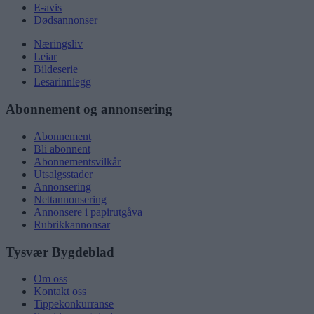
E-avis
Dødsannonser
Næringsliv
Leiar
Bildeserie
Lesarinnlegg
Abonnement og annonsering
Abonnement
Bli abonnent
Abonnementsvilkår
Utsalgsstader
Annonsering
Nettannonsering
Annonsere i papirutgåva
Rubrikkannonsar
Tysvær Bygdeblad
Om oss
Kontakt oss
Tippekonkurranse