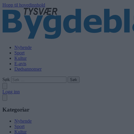
Hopp til hovedinnhold
Nyhende
Sport
Kultur
E-avis
Dødsannonser
Søk
Logg inn
Kategoriar
Nyhende
Sport
Kultur