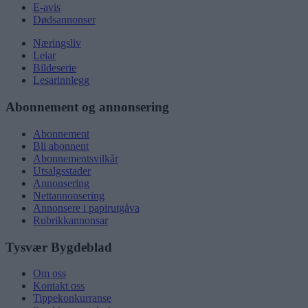
E-avis
Dødsannonser
Næringsliv
Leiar
Bildeserie
Lesarinnlegg
Abonnement og annonsering
Abonnement
Bli abonnent
Abonnementsvilkår
Utsalgsstader
Annonsering
Nettannonsering
Annonsere i papirutgåva
Rubrikkannonsar
Tysvær Bygdeblad
Om oss
Kontakt oss
Tippekonkurranse