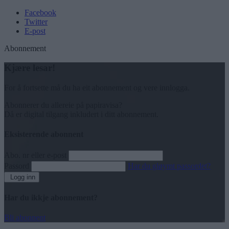
Facebook
Twitter
E-post
Abonnement
Kjære lesar!
For å fortsette må du ha eit abonnement og vere innlogga.
Abonnerer du allereie på papiravisa?
Då er digital tilgang inkludert i ditt abonnement.
Eksisterende abonnent
Abo. nr eller e-post
Passord
Har du gløymt passordet?
Logg inn
Har du ikkje abonnement?
Bli abonnent