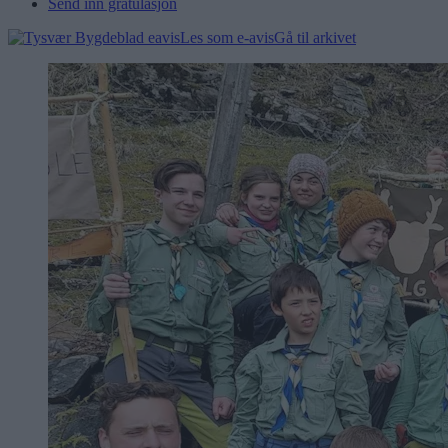
Send inn gratulasjon
Les som e-avis
Gå til arkivet