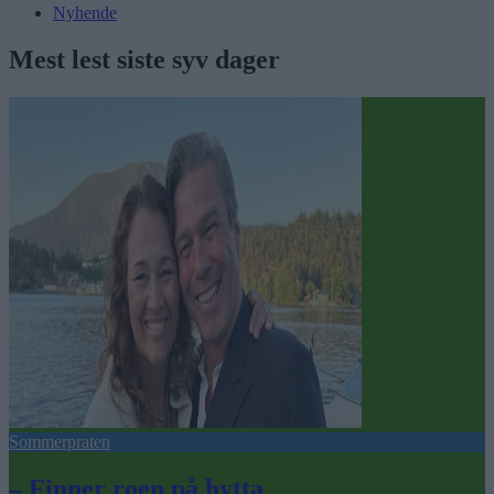
Nyhende
Mest lest siste syv dager
Sommerpraten
– Finner roen på hytta