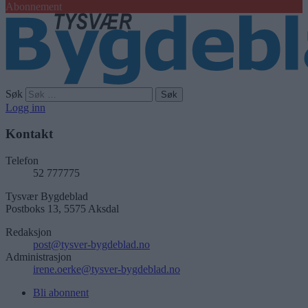
Abonnement
Søk
Logg inn
Kontakt
Telefon
52 777775
Tysvær Bygdeblad
Postboks 13, 5575 Aksdal
Redaksjon
post@tysver-bygdeblad.no
Administrasjon
irene.oerke@tysver-bygdeblad.no
Bli abonnent