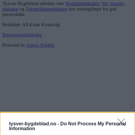
Tysvær Bygdeblad arbeider etter
Redaktørplakaten
,
Ver Varsam-
plakaten
og
Tekstreklameplakaten
sine retningslinjer for god
presseskikk.
Redaktør: Alf-Einar Kvalavåg
Personvernerklæring
Powered by
Appex Publish
tysver-bygdeblad.no -
Do Not Process My Personal
Information