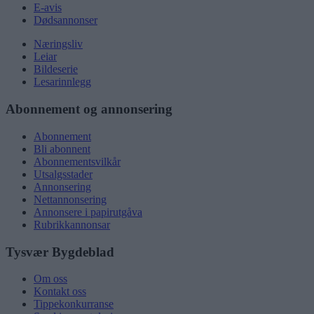
E-avis
Dødsannonser
Næringsliv
Leiar
Bildeserie
Lesarinnlegg
Abonnement og annonsering
Abonnement
Bli abonnent
Abonnementsvilkår
Utsalgsstader
Annonsering
Nettannonsering
Annonsere i papirutgåva
Rubrikkannonsar
Tysvær Bygdeblad
Om oss
Kontakt oss
Tippekonkurranse