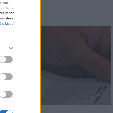
ou may
 personal
out of the
 downstream
B’s List of