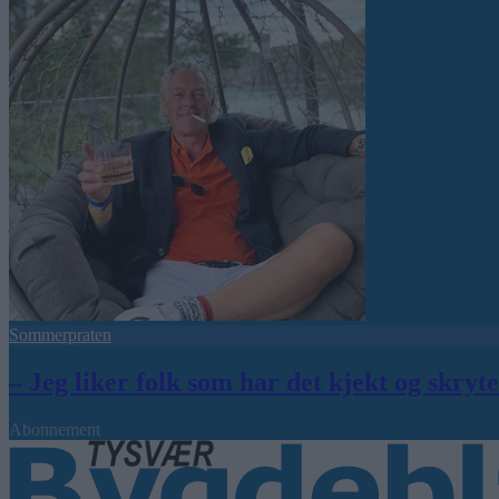
Sommerpraten
– Jeg liker folk som har det kjekt og skryt
Abonnement