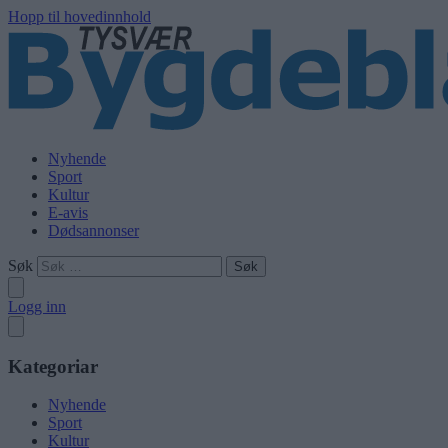
Hopp til hovedinnhold
Nyhende
Sport
Kultur
E-avis
Dødsannonser
Søk
Logg inn
Kategoriar
Nyhende
Sport
Kultur