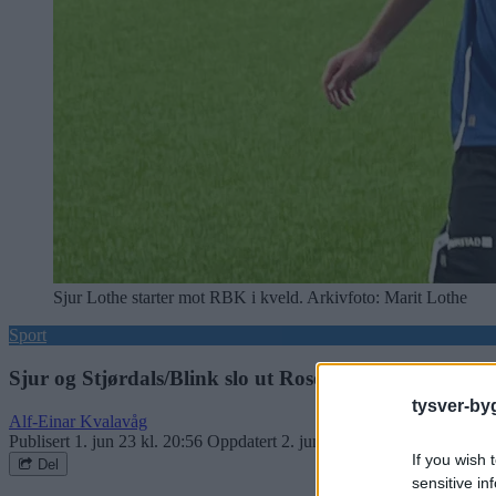
Sjur Lothe starter mot RBK i kveld. Arkivfoto: Marit Lothe
Sport
Sjur og Stjørdals/Blink slo ut Rosenborg i cupen: – Det
tysver-by
Alf-Einar Kvalavåg
Publisert
1. jun 23 kl. 20:56
Oppdatert
2. jun 23 kl. 08:11
If you wish 
Del
sensitive in