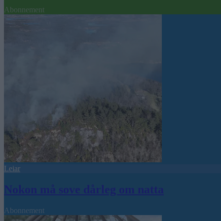
Abonnement
Leiar
Nokon må sove dårleg om natta
Abonnement