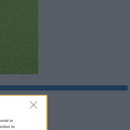
sonal or
ection to