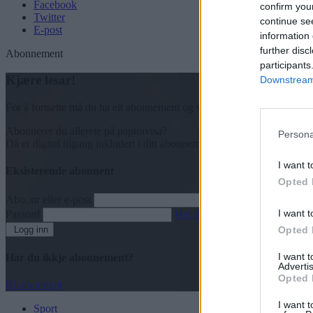
Facebook
confirm you
Twitter
continue se
E-post
information 
further disc
Abonnement
participants
Kjære lesar!
Downstream 
For å fortsette må du ha eit abonnement og vere innlogga.
Abonnerer du allereie på papiravisa?
Persona
Då er digital tilgang inkludert i ditt abonnement.
I want t
Eksisterende abonnent
Opted 
Abo. nr eller e-post
I want t
Passord
Har du gløymt passordet?
Logg inn
Opted 
I want 
Har du ikkje abonnement?
Advertis
Opted 
Bli abonnent
I want t
Sport