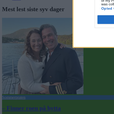
of my P
was col
Mest lest siste syv dager
Opted 
Sommerpraten
– Finner roen på hytta