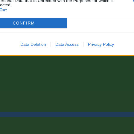
ersonal Data that Is Unrelated with the Purposes for which it
lected.
Out
CONFIRM
Data Deletion
Data Access
Privacy Policy