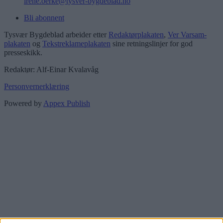
irene.oerke@tysver-bygdeblad.no
Bli abonnent
Tysvær Bygdeblad arbeider etter
Redaktørplakaten
,
Ver Varsam-
plakaten
og
Tekstreklameplakaten
sine retningslinjer for god
presseskikk.
Redaktør: Alf-Einar Kvalavåg
Personvernerklæring
Powered by
Appex Publish