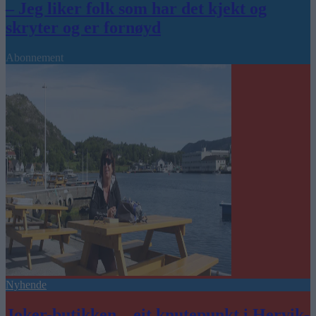
– Jeg liker folk som har det kjekt og
skryter og er fornøyd
Abonnement
Nyhende
Joker-butikken – eit knutepunkt i Hervik-