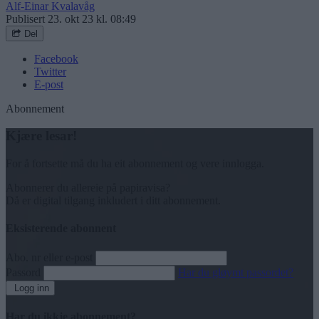
Alf-Einar Kvalavåg
Publisert
23. okt 23 kl. 08:49
Del
Facebook
Twitter
E-post
Abonnement
Kjære lesar!
For å fortsette må du ha eit abonnement og vere innlogga.
Abonnerer du allereie på papiravisa?
Då er digital tilgang inkludert i ditt abonnement.
Eksisterende abonnent
Abo. nr eller e-post
Passord
Har du gløymt passordet?
Logg inn
Har du ikkje abonnement?