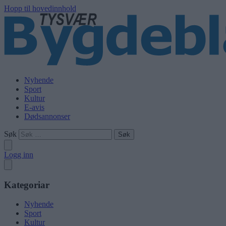
Hopp til hovedinnhold
Nyhende
Sport
Kultur
E-avis
Dødsannonser
Søk
Logg inn
Kategoriar
Nyhende
Sport
Kultur