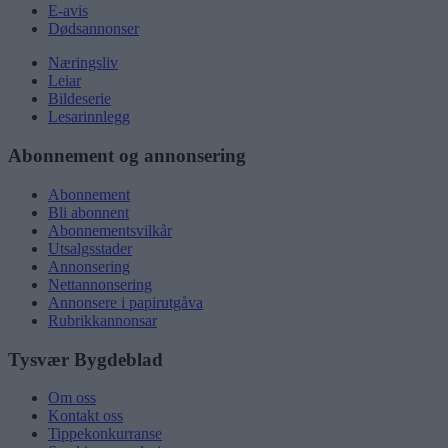
E-avis
Dødsannonser
Næringsliv
Leiar
Bildeserie
Lesarinnlegg
Abonnement og annonsering
Abonnement
Bli abonnent
Abonnementsvilkår
Utsalgsstader
Annonsering
Nettannonsering
Annonsere i papirutgåva
Rubrikkannonsar
Tysvær Bygdeblad
Om oss
Kontakt oss
Tippekonkurranse