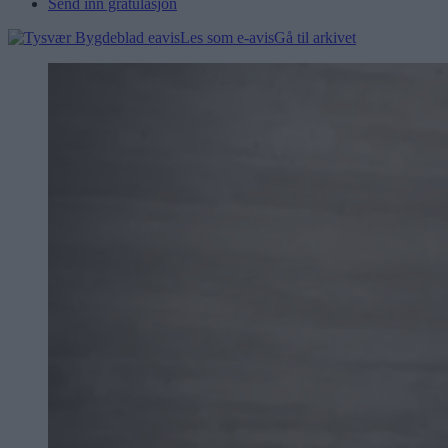
Send inn gratulasjon
Les som e-avis
Gå til arkivet