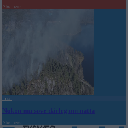
Abonnement
Leiar
Nokon må sove dårleg om natta
Abonnement