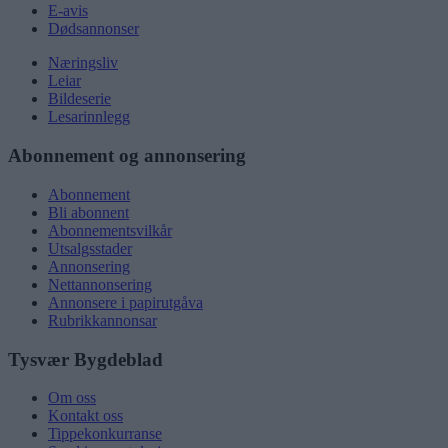
E-avis
Dødsannonser
Næringsliv
Leiar
Bildeserie
Lesarinnlegg
Abonnement og annonsering
Abonnement
Bli abonnent
Abonnementsvilkår
Utsalgsstader
Annonsering
Nettannonsering
Annonsere i papirutgåva
Rubrikkannonsar
Tysvær Bygdeblad
Om oss
Kontakt oss
Tippekonkurranse