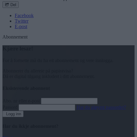
Del
Facebook
Twitter
E-post
Abonnement
Kjære lesar!
For å fortsette må du ha eit abonnement og vere innlogga.
Abonnerer du allereie på papiravisa?
Då er digital tilgang inkludert i ditt abonnement.
Eksisterende abonnent
Abo. nr eller e-post
Passord
Har du gløymt passordet?
Logg inn
Har du ikkje abonnement?