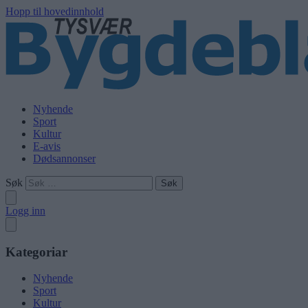
Hopp til hovedinnhold
Nyhende
Sport
Kultur
E-avis
Dødsannonser
Søk
Logg inn
Kategoriar
Nyhende
Sport
Kultur