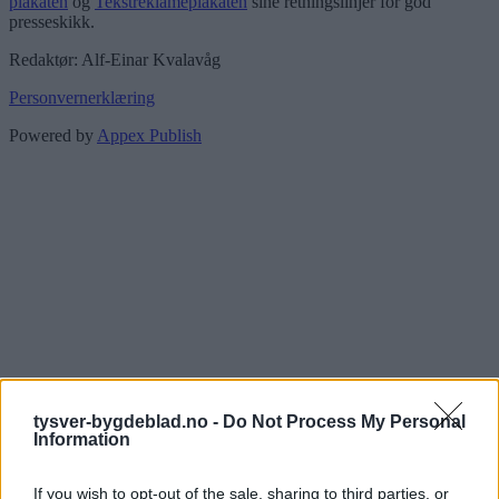
plakaten
og
Tekstreklameplakaten
sine retningslinjer for god
presseskikk.
Redaktør: Alf-Einar Kvalavåg
Personvernerklæring
Powered by
Appex Publish
tysver-bygdeblad.no -
Do Not Process My Personal
Information
If you wish to opt-out of the sale, sharing to third parties, or