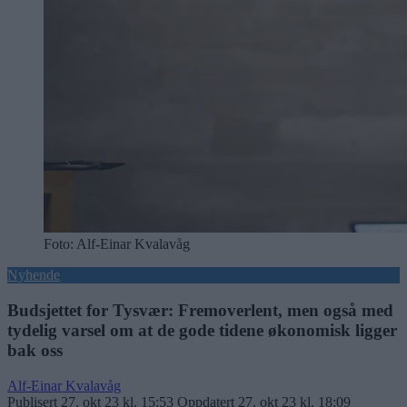
Foto: Alf-Einar Kvalavåg
Nyhende
Budsjettet for Tysvær: Fremoverlent, men også med
tydelig varsel om at de gode tidene økonomisk ligger
bak oss
Alf-Einar Kvalavåg
Publisert
27. okt 23 kl. 15:53
Oppdatert
27. okt 23 kl. 18:09