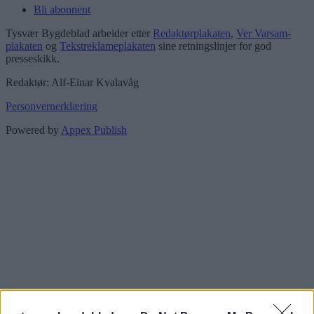
Bli abonnent
Tysvær Bygdeblad arbeider etter
Redaktørplakaten
,
Ver Varsam-
plakaten
og
Tekstreklameplakaten
sine retningslinjer for god
presseskikk.
Redaktør: Alf-Einar Kvalavåg
Personvernerklæring
Powered by
Appex Publish