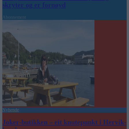
skryter og er fornøyd
Abonnement
Nyhende
Joker-butikken – eit knutepunkt i Hervik-