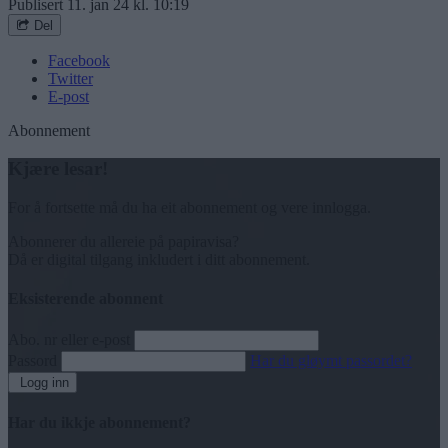
Publisert
11. jan 24 kl. 10:19
Del
Facebook
Twitter
E-post
Abonnement
Kjære lesar!
For å fortsette må du ha eit abonnement og vere innlogga.
Abonnerer du allereie på papiravisa?
Då er digital tilgang inkludert i ditt abonnement.
Eksisterende abonnent
Abo. nr eller e-post
Passord
Har du gløymt passordet?
Logg inn
Har du ikkje abonnement?