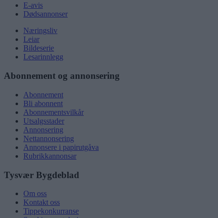
E-avis
Dødsannonser
Næringsliv
Leiar
Bildeserie
Lesarinnlegg
Abonnement og annonsering
Abonnement
Bli abonnent
Abonnementsvilkår
Utsalgsstader
Annonsering
Nettannonsering
Annonsere i papirutgåva
Rubrikkannonsar
Tysvær Bygdeblad
Om oss
Kontakt oss
Tippekonkurranse