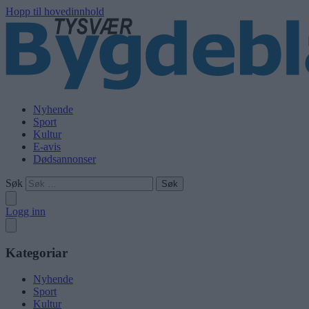
Hopp til hovedinnhold
Nyhende
Sport
Kultur
E-avis
Dødsannonser
Søk
Logg inn
Kategoriar
Nyhende
Sport
Kultur