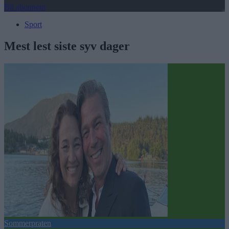
Bli abonnent
Sport
Mest lest siste syv dager
Sommerpraten