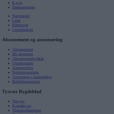
E-avis
Dødsannonser
Næringsliv
Leiar
Bildeserie
Lesarinnlegg
Abonnement og annonsering
Abonnement
Bli abonnent
Abonnementsvilkår
Utsalgsstader
Annonsering
Nettannonsering
Annonsere i papirutgåva
Rubrikkannonsar
Tysvær Bygdeblad
Om oss
Kontakt oss
Tippekonkurranse