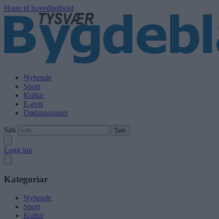
Hopp til hovedinnhold
Nyhende
Sport
Kultur
E-avis
Dødsannonser
Søk
Logg inn
Kategoriar
Nyhende
Sport
Kultur