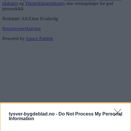
plakaten
og
Tekstreklameplakaten
sine retningslinjer for god
presseskikk.
Redaktør: Alf-Einar Kvalavåg
Personvernerklæring
Powered by
Appex Publish
tysver-bygdeblad.no -
Do Not Process My Personal
Information