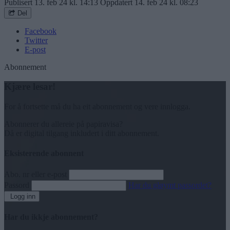
Publisert
13. feb 24 kl. 14:13
Oppdatert
14. feb 24 kl. 08:23
Del
Facebook
Twitter
E-post
Abonnement
Kjære lesar!
For å fortsette må du ha eit abonnement og vere innlogga.
Abonnerer du allereie på papiravisa?
Då er digital tilgang inkludert i ditt abonnement.
Eksisterende abonnent
Abo. nr eller e-post
Passord
Har du gløymt passordet?
Logg inn
Har du ikkje abonnement?