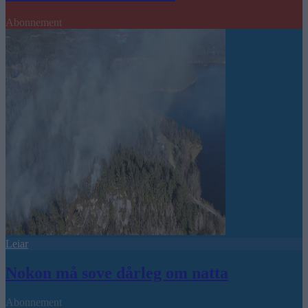
Abonnement
Leiar
Nokon må sove dårleg om natta
Abonnement