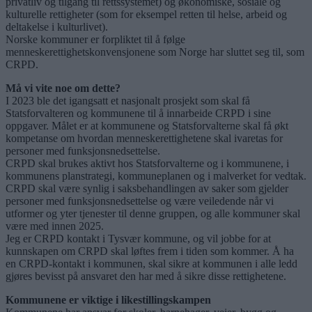
privatliv og tilgang til rettssystemet) og økonomiske, sosiale og
kulturelle rettigheter (som for eksempel retten til helse, arbeid og
deltakelse i kulturlivet).
Norske kommuner er forpliktet til å følge
menneskerettighetskonvensjonene som Norge har sluttet seg til, som
CRPD.
Må vi vite noe om dette?
I 2023 ble det igangsatt et nasjonalt prosjekt som skal få
Statsforvalteren og kommunene til å innarbeide CRPD i sine
oppgaver. Målet er at kommunene og Statsforvalterne skal få økt
kompetanse om hvordan menneskerettighetene skal ivaretas for
personer med funksjonsnedsettelse.
CRPD skal brukes aktivt hos Statsforvalterne og i kommunene, i
kommunens planstrategi, kommuneplanen og i malverket for vedtak.
CRPD skal være synlig i saksbehandlingen av saker som gjelder
personer med funksjonsnedsettelse og være veiledende når vi
utformer og yter tjenester til denne gruppen, og alle kommuner skal
være med innen 2025.
Jeg er CRPD kontakt i Tysvær kommune, og vil jobbe for at
kunnskapen om CRPD skal løftes frem i tiden som kommer. Å ha
en CRPD-kontakt i kommunen, skal sikre at kommunen i alle ledd
gjøres bevisst på ansvaret den har med å sikre disse rettighetene.
Kommunene er viktige i likestillingskampen