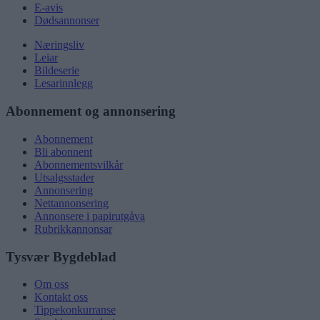
E-avis
Dødsannonser
Næringsliv
Leiar
Bildeserie
Lesarinnlegg
Abonnement og annonsering
Abonnement
Bli abonnent
Abonnementsvilkår
Utsalgsstader
Annonsering
Nettannonsering
Annonsere i papirutgåva
Rubrikkannonsar
Tysvær Bygdeblad
Om oss
Kontakt oss
Tippekonkurranse