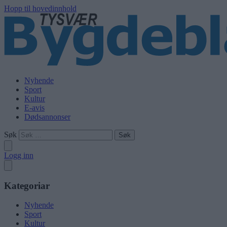
Hopp til hovedinnhold
Nyhende
Sport
Kultur
E-avis
Dødsannonser
Søk
Logg inn
Kategoriar
Nyhende
Sport
Kultur