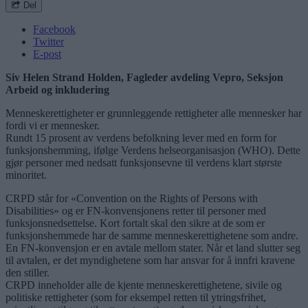
Del
Facebook
Twitter
E-post
Siv Helen Strand Holden, Fagleder avdeling Vepro, Seksjon
Arbeid og inkludering
Menneskerettigheter er grunnleggende rettigheter alle mennesker har
fordi vi er mennesker.
Rundt 15 prosent av verdens befolkning lever med en form for
funksjonshemming, ifølge Verdens helseorganisasjon (WHO). Dette
gjør personer med nedsatt funksjonsevne til verdens klart største
minoritet.
CRPD står for «Convention on the Rights of Persons with
Disabilities» og er FN-konvensjonens retter til personer med
funksjonsnedsettelse. Kort fortalt skal den sikre at de som er
funksjonshemmede har de samme menneskerettighetene som andre.
En FN-konvensjon er en avtale mellom stater. Når et land slutter seg
til avtalen, er det myndighetene som har ansvar for å innfri kravene
den stiller.
CRPD inneholder alle de kjente menneskerettighetene, sivile og
politiske rettigheter (som for eksempel retten til ytringsfrihet,