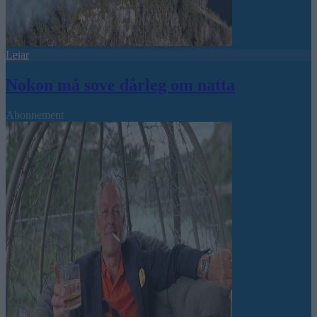
Leiar
Nokon må sove dårleg om natta
Abonnement