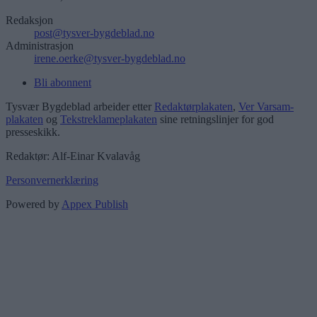
Redaksjon
post@tysver-bygdeblad.no
Administrasjon
irene.oerke@tysver-bygdeblad.no
Bli abonnent
Tysvær Bygdeblad arbeider etter
Redaktørplakaten
,
Ver Varsam-
plakaten
og
Tekstreklameplakaten
sine retningslinjer for god
presseskikk.
Redaktør: Alf-Einar Kvalavåg
Personvernerklæring
Powered by
Appex Publish