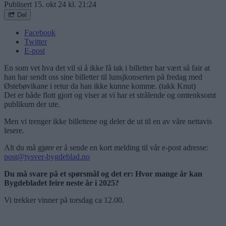
Publisert
15. okt 24 kl. 21:24
Del
Facebook
Twitter
E-post
En som vet hva det vil si å ikke få tak i billetter har vært så fair at
han har sendt oss sine billetter til lunsjkonserten på fredag med
Østebøvikane i retur da han ikke kunne komme. (takk Knut)
Det er både flott gjort og viser at vi har et strålende og omtenksomt
publikum der ute.
Men vi trenger ikke billettene og deler de ut til en av våre nettavis
lesere.
Alt du må gjøre er å sende en kort melding til vår e-post adresse:
post@tysver-bygdeblad.no
Du må svare på et spørsmål og det er: Hvor mange år kan
Bygdebladet feire neste år i 2025?
Vi trekker vinner på torsdag ca 12.00.