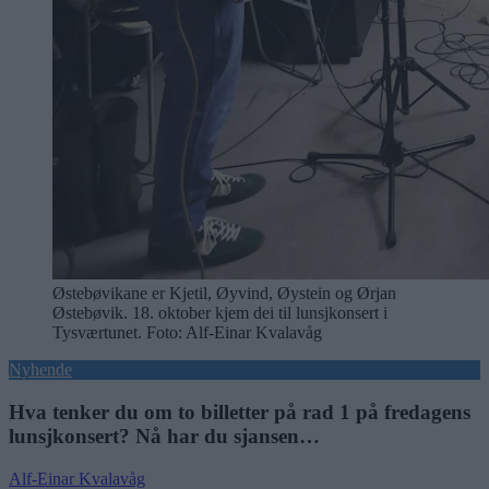
Østebøvikane er Kjetil, Øyvind, Øystein og Ørjan
Østebøvik. 18. oktober kjem dei til lunsjkonsert i
Tysværtunet. Foto: Alf-Einar Kvalavåg
Nyhende
Hva tenker du om to billetter på rad 1 på fredagens
lunsjkonsert? Nå har du sjansen…
Alf-Einar Kvalavåg