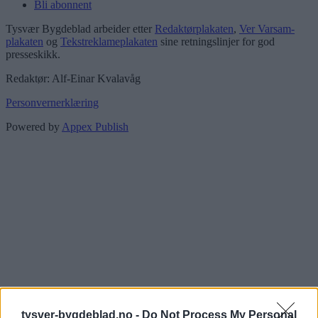
Bli abonnent
Tysvær Bygdeblad arbeider etter
Redaktørplakaten
,
Ver Varsam-
plakaten
og
Tekstreklameplakaten
sine retningslinjer for god
presseskikk.
Redaktør: Alf-Einar Kvalavåg
Personvernerklæring
Powered by
Appex Publish
tysver-bygdeblad.no -
Do Not Process My Personal