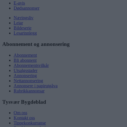
E-avis
Dødsannonser
Næringsliv
Leiar
Bildeserie
Lesarinnlegg
Abonnement og annonsering
Abonnement
Bli abonnent
Abonnementsvilkår
Utsalgsstader
Annonsering
Nettannonsering
Annonsere i papirutgåva
Rubrikkannonsar
Tysvær Bygdeblad
Om oss
Kontakt oss
Tippekonkurranse