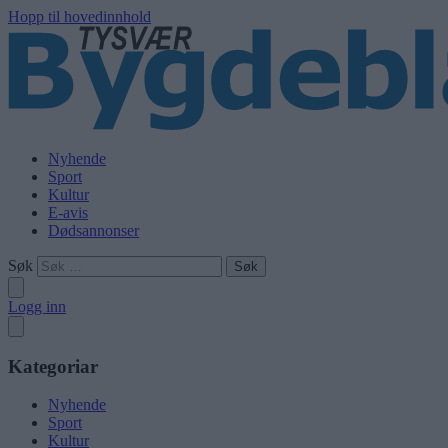
Hopp til hovedinnhold
Nyhende
Sport
Kultur
E-avis
Dødsannonser
Søk
Logg inn
Kategoriar
Nyhende
Sport
Kultur