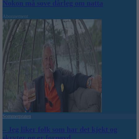
Nokon må sove dårleg om natta
Abonnement
Sommerpraten
– Jeg liker folk som har det kjekt og
skryter og er fornøyd