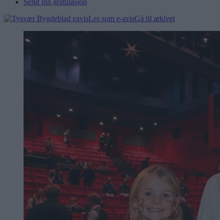
Send inn gratulasjon
Les som e-avis
Gå til arkivet