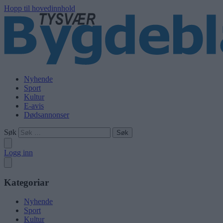
Hopp til hovedinnhold
Nyhende
Sport
Kultur
E-avis
Dødsannonser
Søk
Logg inn
Kategoriar
Nyhende
Sport
Kultur