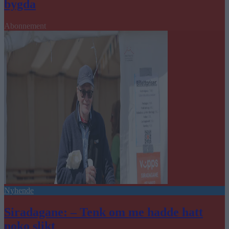
bygda
Abonnement
Nyhende
Siradagane: – Tenk om me hadde hatt
noko slikt