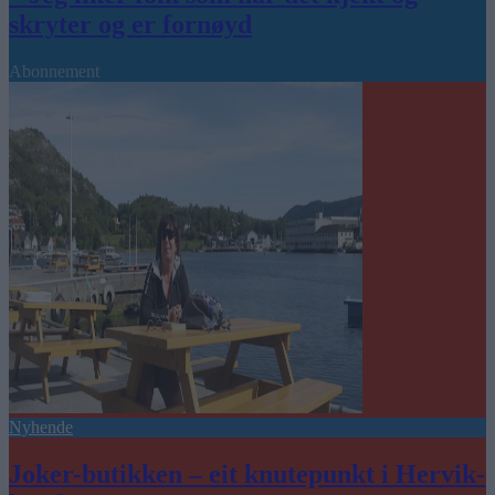
skryter og er fornøyd
Abonnement
Nyhende
Joker-butikken – eit knutepunkt i Hervik-