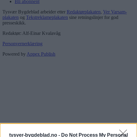
Bli abonnent
Tysvær Bygdeblad arbeider etter
Redaktørplakaten
,
Ver Varsam-
plakaten
og
Tekstreklameplakaten
sine retningslinjer for god
presseskikk.
Redaktør: Alf-Einar Kvalavåg
Personvernerklæring
Powered by
Appex Publish
tysver-bygdeblad.no -
Do Not Process My Personal