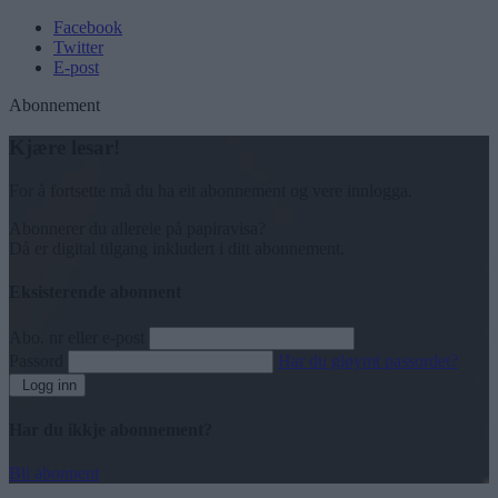
Facebook
Twitter
E-post
Abonnement
Kjære lesar!
For å fortsette må du ha eit abonnement og vere innlogga.
Abonnerer du allereie på papiravisa?
Då er digital tilgang inkludert i ditt abonnement.
Eksisterende abonnent
Abo. nr eller e-post
Passord
Har du gløymt passordet?
Logg inn
Har du ikkje abonnement?
Bli abonnent