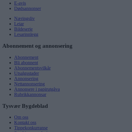
E-avis
Dødsannonser
Næringsliv
Leiar
Bildeserie
Lesarinnlegg
Abonnement og annonsering
Abonnement
Bli abonnent
Abonnementsvilkår
Utsalgsstader
Annonsering
Nettannonsering
Annonsere i papirutgåva
Rubrikkannonsar
Tysvær Bygdeblad
Om oss
Kontakt oss
Tippekonkurranse