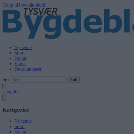
Hopp til hovedinnhold
Nyhende
Sport
Kultur
E-avis
Dødsannonser
Søk
Logg inn
Kategoriar
Nyhende
Sport
Kultur