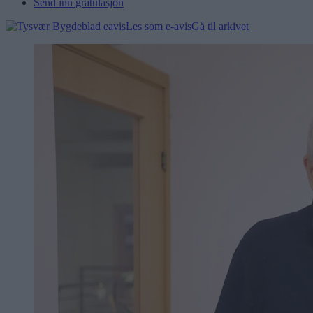
Send inn gratulasjon
Les som e-avis
Gå til arkivet