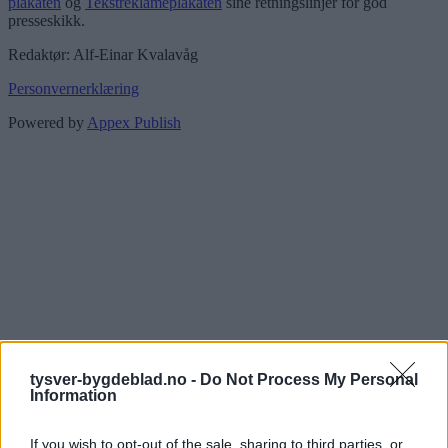
plakaten
og
Tekstreklameplakaten
sine retningslinjer for god
presseskikk.
Redaktør: Alf-Einar Kvalavåg
Personvernerklæring
Powered by
Appex Publish
tysver-bygdeblad.no -
Do Not Process My Personal
Information
If you wish to opt-out of the sale, sharing to third parties, or