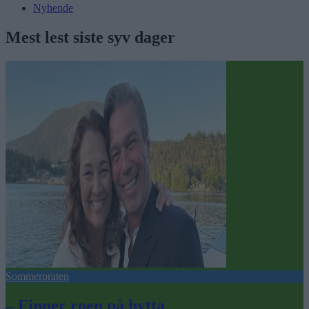
Nyhende
Mest lest siste syv dager
Sommerpraten
– Finner roen på hytta