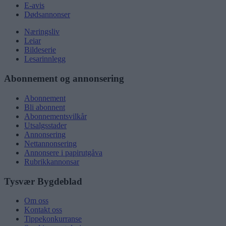
E-avis
Dødsannonser
Næringsliv
Leiar
Bildeserie
Lesarinnlegg
Abonnement og annonsering
Abonnement
Bli abonnent
Abonnementsvilkår
Utsalgsstader
Annonsering
Nettannonsering
Annonsere i papirutgåva
Rubrikkannonsar
Tysvær Bygdeblad
Om oss
Kontakt oss
Tippekonkurranse