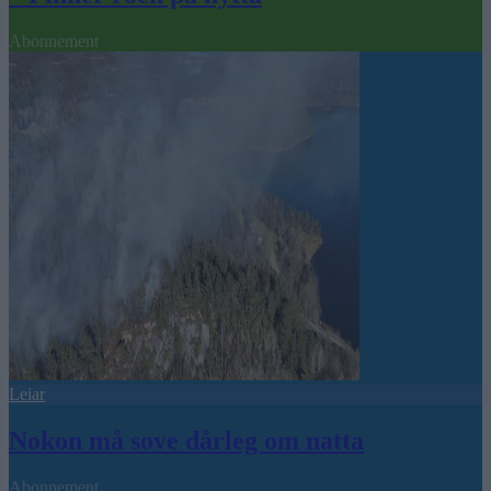
Abonnement
Leiar
Nokon må sove dårleg om natta
Abonnement