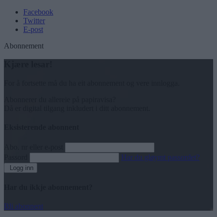
Facebook
Twitter
E-post
Abonnement
Kjære lesar!
For å fortsette må du ha eit abonnement og vere innlogga.
Abonnerer du allereie på papiravisa?
Då er digital tilgang inkludert i ditt abonnement.
Eksisterende abonnent
Abo. nr eller e-post
Passord
Har du gløymt passordet?
Logg inn
Har du ikkje abonnement?
Bli abonnent