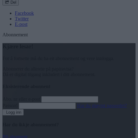
Del
Facebook
Twitter
E-post
Abonnement
Kjære lesar!
For å fortsette må du ha eit abonnement og vere innlogga.
Abonnerer du allereie på papiravisa?
Då er digital tilgang inkludert i ditt abonnement.
Eksisterende abonnent
Abo. nr eller e-post
Passord
Har du gløymt passordet?
Logg inn
Har du ikkje abonnement?
Bli abonnent