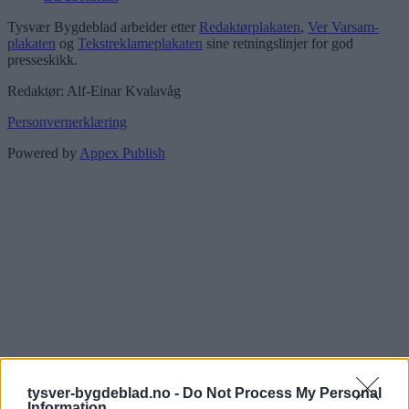
Tysvær Bygdeblad arbeider etter
Redaktørplakaten
,
Ver Varsam-
plakaten
og
Tekstreklameplakaten
sine retningslinjer for god
presseskikk.
Redaktør: Alf-Einar Kvalavåg
Personvernerklæring
Powered by
Appex Publish
tysver-bygdeblad.no -
Do Not Process My Personal
Information