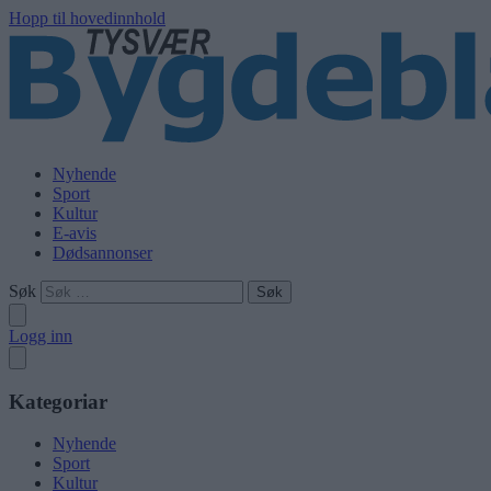
Hopp til hovedinnhold
Nyhende
Sport
Kultur
E-avis
Dødsannonser
Søk
Logg inn
Kategoriar
Nyhende
Sport
Kultur