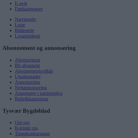
E-avis
Dødsannonser
Næringsliv
Leiar
Bildeserie
Lesarinnlegg
Abonnement og annonsering
Abonnement
Bli abonnent
Abonnementsvilkår
Utsalgsstader
Annonsering
Nettannonsering
Annonsere i papirutgåva
Rubrikkannonsar
Tysvær Bygdeblad
Om oss
Kontakt oss
Tippekonkurranse