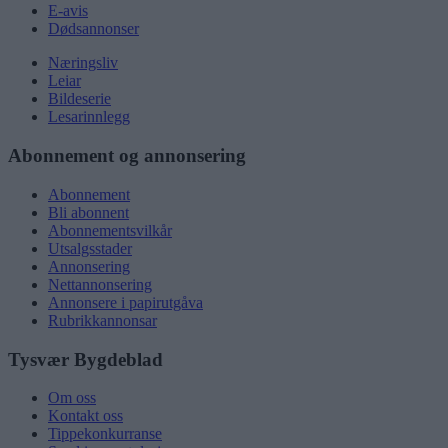
E-avis
Dødsannonser
Næringsliv
Leiar
Bildeserie
Lesarinnlegg
Abonnement og annonsering
Abonnement
Bli abonnent
Abonnementsvilkår
Utsalgsstader
Annonsering
Nettannonsering
Annonsere i papirutgåva
Rubrikkannonsar
Tysvær Bygdeblad
Om oss
Kontakt oss
Tippekonkurranse