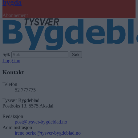
bygda
Abonnement
Søk
Logg inn
Kontakt
Telefon
52 777775
Tysvær Bygdeblad
Postboks 13, 5575 Aksdal
Redaksjon
post@tysver-bygdeblad.no
Administrasjon
irene.oerke@tysver-bygdeblad.no