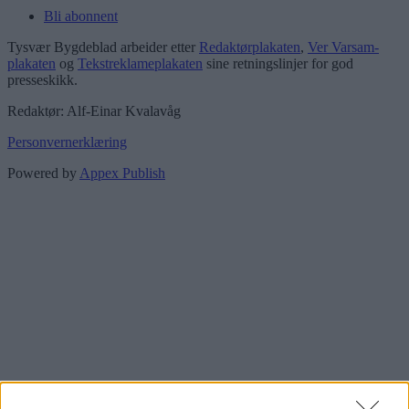
Bli abonnent
Tysvær Bygdeblad arbeider etter
Redaktørplakaten
,
Ver Varsam-
plakaten
og
Tekstreklameplakaten
sine retningslinjer for god
presseskikk.
Redaktør: Alf-Einar Kvalavåg
Personvernerklæring
Powered by
Appex Publish