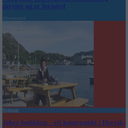
skryter og er fornøyd
Abonnement
Nyhende
Joker-butikken – eit knutepunkt i Hervik-