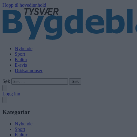
Hopp til hovedinnhold
Nyhende
Sport
Kultur
E-avis
Dødsannonser
Søk
Logg inn
Kategoriar
Nyhende
Sport
Kultur