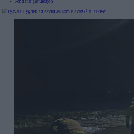
Send inn gratulasjon
Les som e-avis
Gå til arkivet