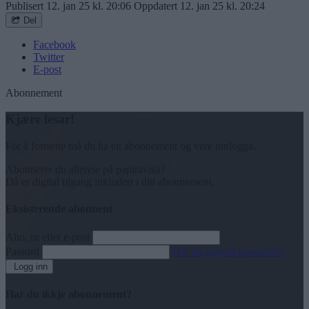
Publisert
12. jan 25 kl. 20:06
Oppdatert
12. jan 25 kl. 20:24
Del
Facebook
Twitter
E-post
Abonnement
Kjære lesar!
For å fortsette må du ha eit abonnement og vere innlogga.
Abonnerer du allereie på papiravisa?
Då er digital tilgang inkludert i ditt abonnement.
Eksisterende abonnent
Abo. nr eller e-post
Passord
Har du gløymt passordet?
Logg inn
Har du ikkje abonnement?