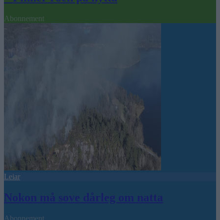
Abonnement
Leiar
Nokon må sove dårleg om natta
Abonnement