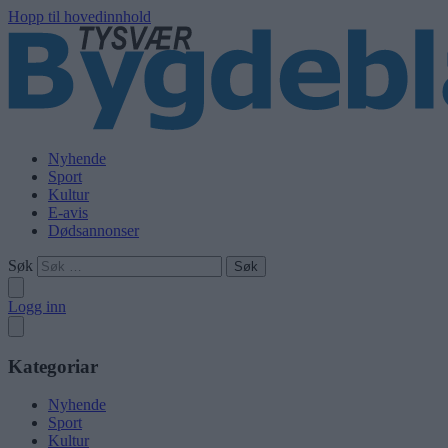
Hopp til hovedinnhold
Nyhende
Sport
Kultur
E-avis
Dødsannonser
Søk
Logg inn
Kategoriar
Nyhende
Sport
Kultur