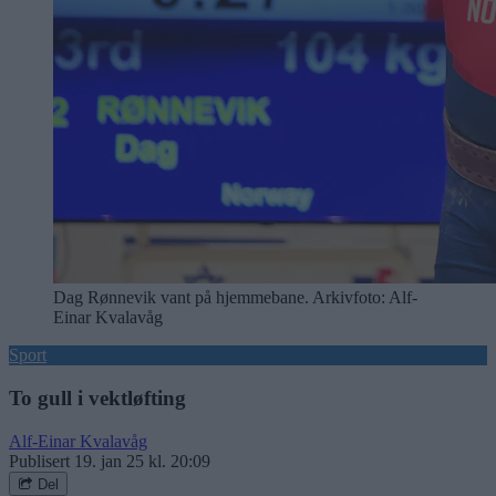
Dag Rønnevik vant på hjemmebane. Arkivfoto: Alf-
Einar Kvalavåg
Sport
To gull i vektløfting
Alf-Einar Kvalavåg
Publisert
19. jan 25 kl. 20:09
Del