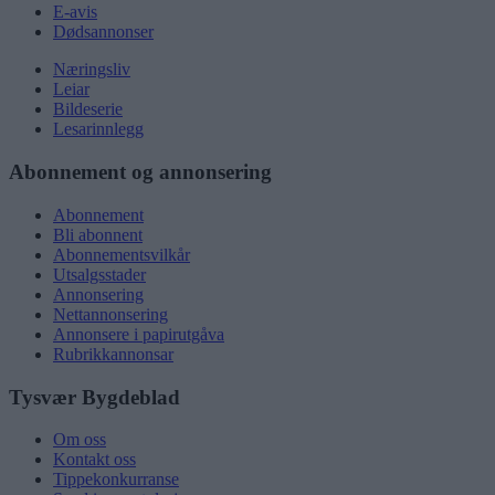
E-avis
Dødsannonser
Næringsliv
Leiar
Bildeserie
Lesarinnlegg
Abonnement og annonsering
Abonnement
Bli abonnent
Abonnementsvilkår
Utsalgsstader
Annonsering
Nettannonsering
Annonsere i papirutgåva
Rubrikkannonsar
Tysvær Bygdeblad
Om oss
Kontakt oss
Tippekonkurranse