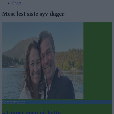
Sport
Mest lest siste syv dager
Sommerpraten
– Finner roen på hytta