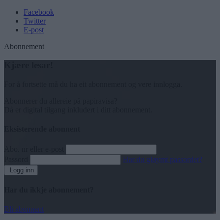
Facebook
Twitter
E-post
Abonnement
Kjære lesar!
For å fortsette må du ha eit abonnement og vere innlogga.
Abonnerer du allereie på papiravisa?
Då er digital tilgang inkludert i ditt abonnement.
Eksisterende abonnent
Abo. nr eller e-post
Passord
Har du gløymt passordet?
Logg inn
Har du ikkje abonnement?
Bli abonnent