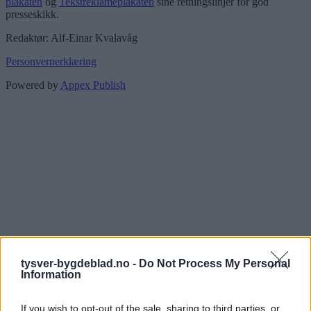
plakaten
og
Tekstreklameplakaten
sine retningslinjer for god
presseskikk.
Redaktør: Alf-Einar Kvalavåg
Personvernerklæring
Powered by
Appex Publish
tysver-bygdeblad.no -
Do Not Process My Personal
Information
If you wish to opt-out of the sale, sharing to third parties, or