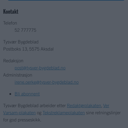
Kontakt
Telefon
52 777775
Tysvær Bygdeblad
Postboks 13, 5575 Aksdal
Redaksjon
post@tysver-bygdeblad.no
Administrasjon
irene.oerke@tysver-bygdeblad.no
Bli abonnent
Tysvær Bygdeblad arbeider etter
Redaktørplakaten
,
Ver
Varsam-plakaten
og
Tekstreklameplakaten
sine retningslinjer
for god presseskikk.