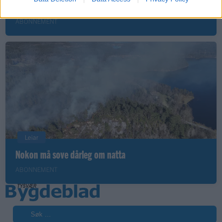
fornøyd
ABONNEMENT
Leiar
Nokon må sove dårleg om natta
ABONNEMENT
Søk