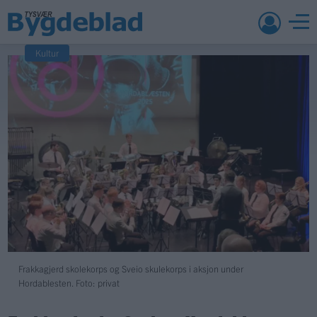
Kultur
Frakkagjerd skolekorps og Sveio skulekorps i aksjon under
Hordablesten. Foto: privat