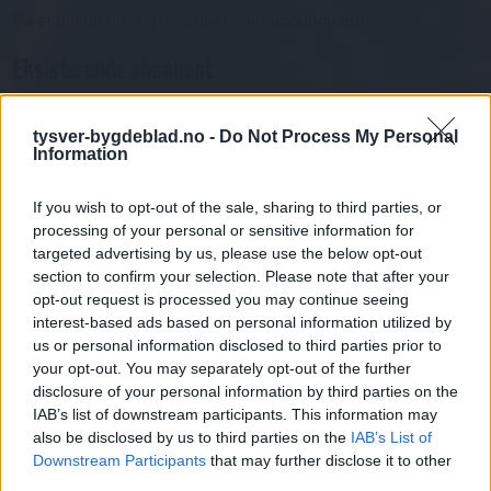
Då er digital tilgang inkludert i ditt abonnement.
Eksisterende abonnent
Abo. nr eller e-post
Passord
Har du gløymt passordet?
tysver-bygdeblad.no -
Do Not Process My Personal
Information
Logg inn
Har du ikkje abonnement?
If you wish to opt-out of the sale, sharing to third parties, or
processing of your personal or sensitive information for
Bli abonnent
targeted advertising by us, please use the below opt-out
section to confirm your selection. Please note that after your
Kultur
opt-out request is processed you may continue seeing
interest-based ads based on personal information utilized by
us or personal information disclosed to third parties prior to
Mest lest siste syv dager
your opt-out. You may separately opt-out of the further
disclosure of your personal information by third parties on the
IAB’s list of downstream participants. This information may
also be disclosed by us to third parties on the
IAB’s List of
Downstream Participants
that may further disclose it to other
third parties.