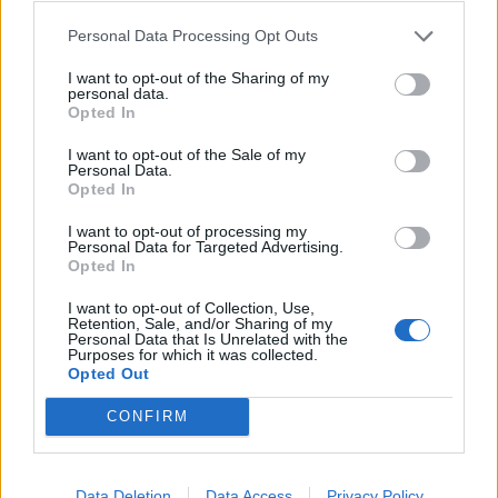
Personal Data Processing Opt Outs
I want to opt-out of the Sharing of my
personal data.
Sommerpraten
Opted In
– Finner roen på hytta
I want to opt-out of the Sale of my
Personal Data.
ABONNEMENT
Opted In
I want to opt-out of processing my
Personal Data for Targeted Advertising.
Opted In
I want to opt-out of Collection, Use,
Retention, Sale, and/or Sharing of my
Personal Data that Is Unrelated with the
Purposes for which it was collected.
Opted Out
CONFIRM
Sommerpraten
– Jeg liker folk som har det kjekt og skryter og er
Data Deletion
Data Access
Privacy Policy