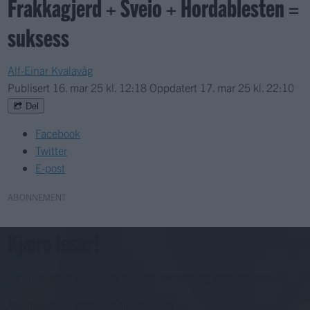
Frakkagjerd + Sveio + Hordablesten =
suksess
Alf-Einar Kvalavåg
Publisert
16. mar 25 kl. 12:18
Oppdatert
17. mar 25 kl. 22:10
Del
Facebook
Twitter
E-post
ABONNEMENT
Kjære lesar!
For å fortsette må du ha eit abonnement og vere innlogga.
Abonnerer du allereie på papiravisa?