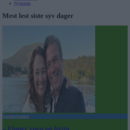
Nyhende
Mest lest siste syv dager
Sommerpraten
– Finner roen på hytta