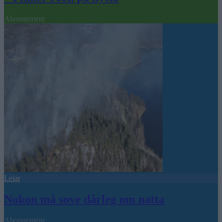
Abonnement
Leiar
Nokon må sove dårleg om natta
Abonnement