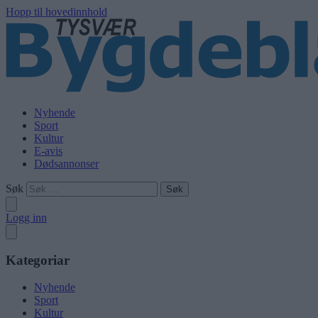
Hopp til hovedinnhold
Nyhende
Sport
Kultur
E-avis
Dødsannonser
Søk
Logg inn
Kategoriar
Nyhende
Sport
Kultur