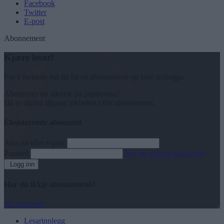
Facebook
Twitter
E-post
Abonnement
Kjære lesar!
For å fortsette må du ha eit abonnement og vere innlogga.
Abonnerer du allereie på papiravisa?
Då er digital tilgang inkludert i ditt abonnement.
Eksisterende abonnent
Abo. nr eller e-post
Passord
Har du gløymt passordet?
Logg inn
Har du ikkje abonnement?
Bli abonnent
Lesarinnlegg