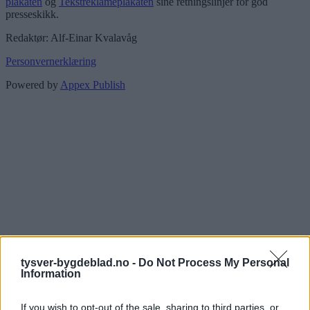
plakaten
og
Tekstreklameplakaten
sine retningslinjer for god
presseskikk.
Redaktør: Alf-Einar Kvalavåg
Personvernerklæring
Powered by
Appex Publish
tysver-bygdeblad.no -
Do Not Process My Personal
Information
If you wish to opt-out of the sale, sharing to third parties, or