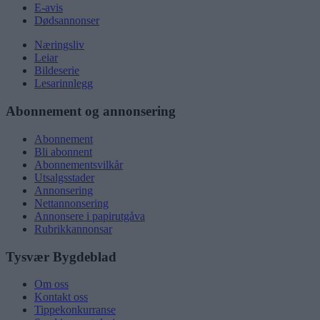
E-avis
Dødsannonser
Næringsliv
Leiar
Bildeserie
Lesarinnlegg
Abonnement og annonsering
Abonnement
Bli abonnent
Abonnementsvilkår
Utsalgsstader
Annonsering
Nettannonsering
Annonsere i papirutgåva
Rubrikkannonsar
Tysvær Bygdeblad
Om oss
Kontakt oss
Tippekonkurranse