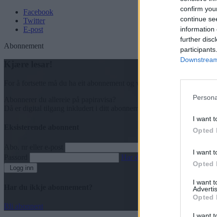
confirm you
Facebook
continue se
Twitter
E-post
information 
further disc
Abonnement
participants
Downstream 
Kjære lesar!
For å fortsette må du ha eit abonnement og vere innlogga.
Persona
Abonnerer du allereie på papiravisa?
Då er digital tilgang inkludert i ditt abonnement.
I want t
Eksisterende abonnent
Opted 
Abo. nr eller e-post
I want t
Passord
Har du gløymt passordet?
Opted 
Logg inn
I want 
Har du ikkje abonnement?
Advertis
Opted 
Bli abonnent
I want t