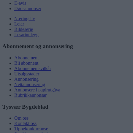
E-avis
Dødsannonser
Næringsliv
Leiar
Bildeserie
Lesarinnlegg
Abonnement og annonsering
Abonnement
Bli abonnent
Abonnementsvilkår
Utsalgsstader
Annonsering
Nettannonsering
Annonsere i papirutgåva
Rubrikkannonsar
Tysvær Bygdeblad
Om oss
Kontakt oss
Tippekonkurranse