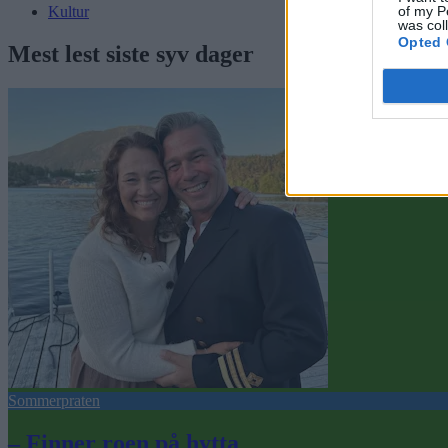
of my P
Kultur
was col
Opted 
Mest lest siste syv dager
Sommerpraten
– Finner roen på hytta