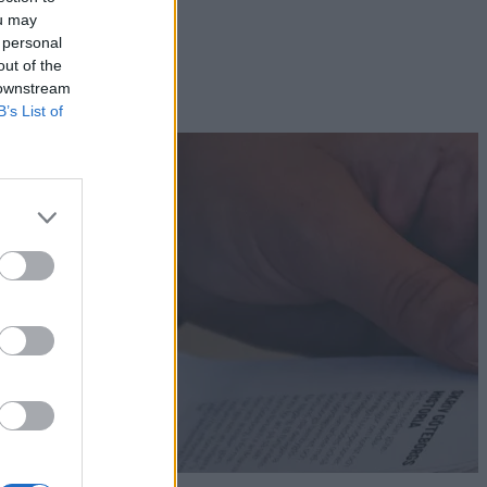
ou may
 personal
out of the
 downstream
B’s List of