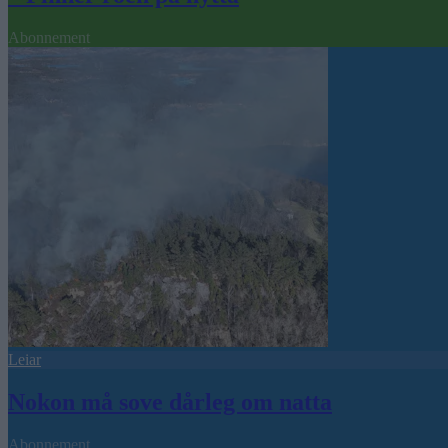
Abonnement
Leiar
Nokon må sove dårleg om natta
Abonnement