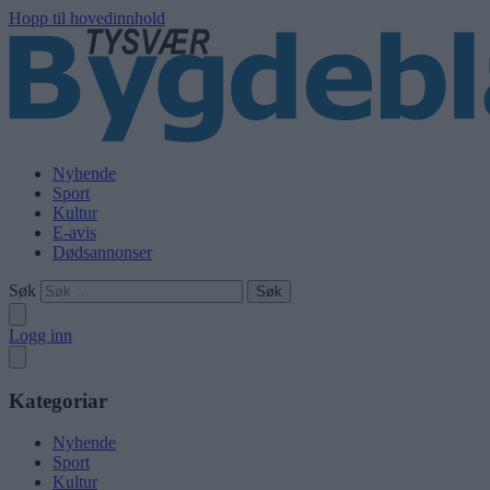
Hopp til hovedinnhold
Nyhende
Sport
Kultur
E-avis
Dødsannonser
Søk
Logg inn
Kategoriar
Nyhende
Sport
Kultur