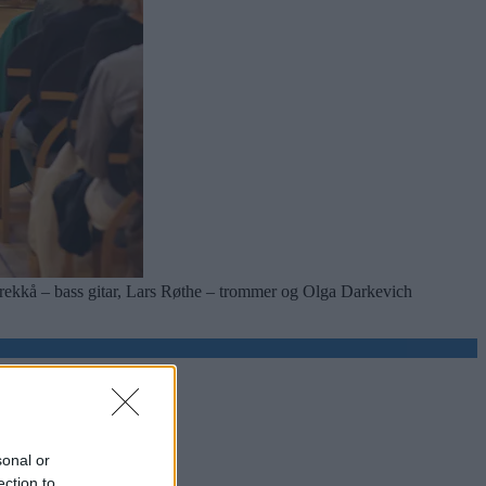
rekkå – bass gitar, Lars Røthe – trommer og Olga Darkevich
sonal or
ection to