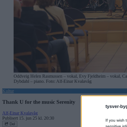
Oddveig Helen Rasmussen – vokal, Evy Fjeldheim – vokal, Cami
Dybdahl – piano. Foto: Alf-Einar Kvalavåg
Kultur
Thank U for the music Serenity
tysver-by
Alf-Einar Kvalavåg
Publisert
15. jun 25 kl. 20:30
If you wish 
Del
sensitive in