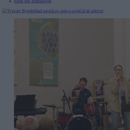
Send inn gratulasjon
Les som e-avis
Gå til arkivet