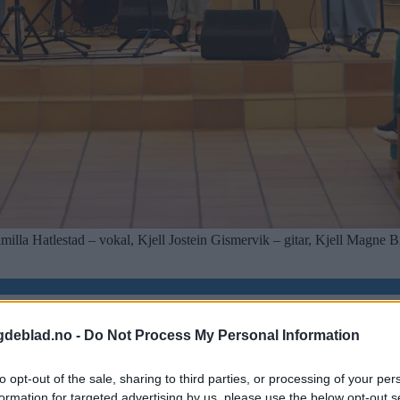
lla Hatlestad – vokal, Kjell Jostein Gismervik – gitar, Kjell Magne B
gdeblad.no -
Do Not Process My Personal Information
to opt-out of the sale, sharing to third parties, or processing of your per
formation for targeted advertising by us, please use the below opt-out s