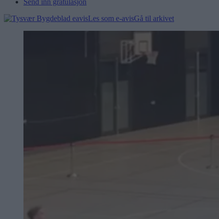
Send inn gratulasjon
Les som e-avis
Gå til arkivet