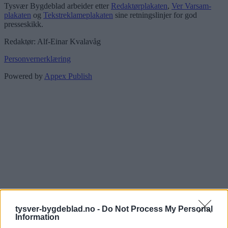
Tysvær Bygdeblad arbeider etter
Redaktørplakaten
,
Ver Varsam-
plakaten
og
Tekstreklameplakaten
sine retningslinjer for god
presseskikk.
Redaktør: Alf-Einar Kvalavåg
Personvernerklæring
Powered by
Appex Publish
tysver-bygdeblad.no -
Do Not Process My Personal
Information