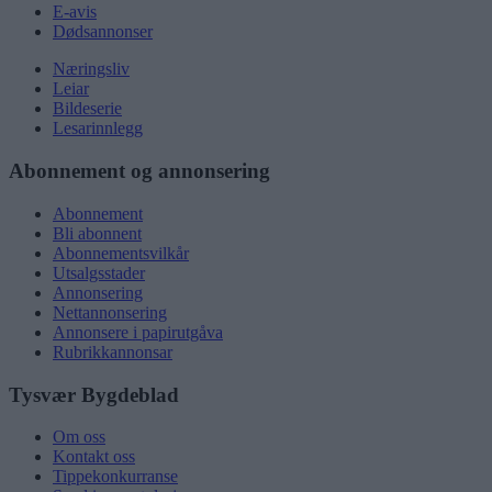
E-avis
Dødsannonser
Næringsliv
Leiar
Bildeserie
Lesarinnlegg
Abonnement og annonsering
Abonnement
Bli abonnent
Abonnementsvilkår
Utsalgsstader
Annonsering
Nettannonsering
Annonsere i papirutgåva
Rubrikkannonsar
Tysvær Bygdeblad
Om oss
Kontakt oss
Tippekonkurranse