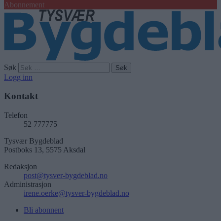
Abonnement
Søk
Logg inn
Kontakt
Telefon
52 777775
Tysvær Bygdeblad
Postboks 13, 5575 Aksdal
Redaksjon
post@tysver-bygdeblad.no
Administrasjon
irene.oerke@tysver-bygdeblad.no
Bli abonnent