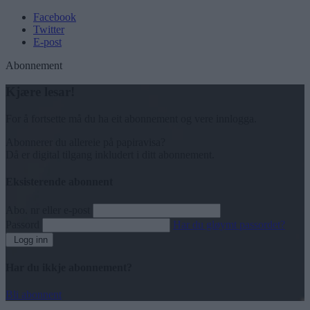
Facebook
Twitter
E-post
Abonnement
Kjære lesar!
For å fortsette må du ha eit abonnement og vere innlogga.
Abonnerer du allereie på papiravisa?
Då er digital tilgang inkludert i ditt abonnement.
Eksisterende abonnent
Abo. nr eller e-post
Passord
Har du gløymt passordet?
Logg inn
Har du ikkje abonnement?
Bli abonnent