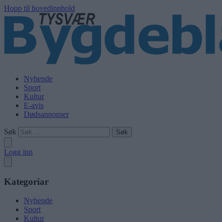
Hopp til hovedinnhold
Nyhende
Sport
Kultur
E-avis
Dødsannonser
Søk
Logg inn
Kategoriar
Nyhende
Sport
Kultur