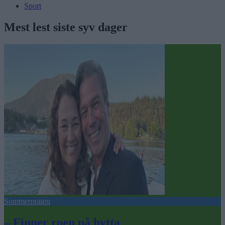
Sport
Mest lest siste syv dager
Sommerpraten
– Finner roen på hytta