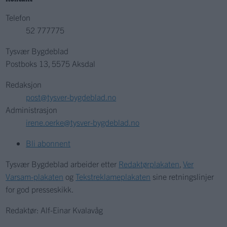
Telefon
52 777775
Tysvær Bygdeblad
Postboks 13, 5575 Aksdal
Redaksjon
post@tysver-bygdeblad.no
Administrasjon
irene.oerke@tysver-bygdeblad.no
Bli abonnent
Tysvær Bygdeblad arbeider etter
Redaktørplakaten
,
Ver
Varsam-plakaten
og
Tekstreklameplakaten
sine retningslinjer
for god presseskikk.
Redaktør: Alf-Einar Kvalavåg