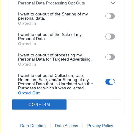
Personal Data Processing Opt Outs
I want to opt-out of the Sharing of my
Sommerpraten
personal data.
Opted In
– Finner roen på hytta
I want to opt-out of the Sale of my
ABONNEMENT
Personal Data.
Opted In
I want to opt-out of processing my
Personal Data for Targeted Advertising.
Opted In
I want to opt-out of Collection, Use,
Retention, Sale, and/or Sharing of my
Personal Data that Is Unrelated with the
Purposes for which it was collected.
Opted Out
CONFIRM
Leiar
Nokon må sove dårleg om natta
ABONNEMENT
Data Deletion
Data Access
Privacy Policy