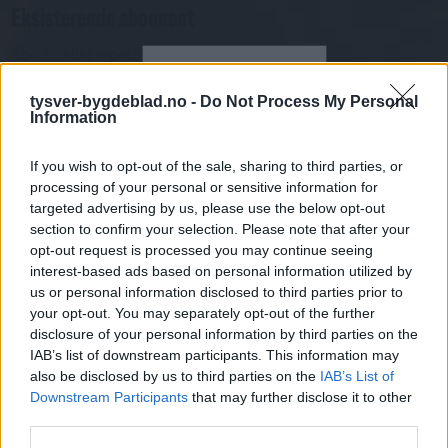
Eksisterende abonnent
Abo. nr eller e-post
Passord
Har du gløymt passordet?
tysver-bygdeblad.no -
Do Not Process My Personal
Logg inn
Information
Har du ikkje abonnement?
If you wish to opt-out of the sale, sharing to third parties, or
Bli abonnent
processing of your personal or sensitive information for
targeted advertising by us, please use the below opt-out
Leiar
section to confirm your selection. Please note that after your
opt-out request is processed you may continue seeing
interest-based ads based on personal information utilized by
Mest lest siste syv dager
us or personal information disclosed to third parties prior to
your opt-out. You may separately opt-out of the further
disclosure of your personal information by third parties on the
IAB’s list of downstream participants. This information may
also be disclosed by us to third parties on the
IAB’s List of
Downstream Participants
that may further disclose it to other
third parties.