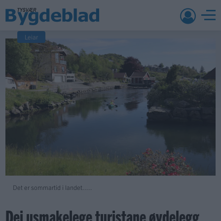
Leiar
Det er sommartid i landet.....
Dei usmakelege turistane øydelegg