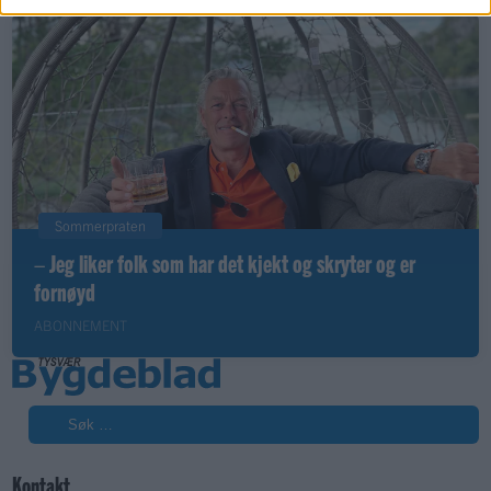
Sommerpraten
– Jeg liker folk som har det kjekt og skryter og er
fornøyd
ABONNEMENT
Søk
Kontakt