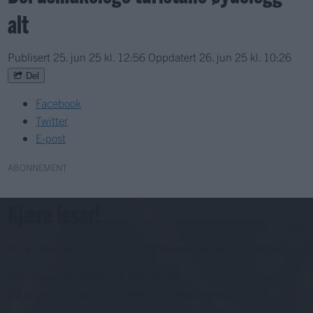
alt
Publisert
25. jun 25 kl. 12:56
Oppdatert
26. jun 25 kl. 10:26
Del
Facebook
Twitter
E-post
ABONNEMENT
Kjære lesar!
For å fortsette må du ha eit abonnement og vere innlogga.
Abonnerer du allereie på papiravisa?
Då er digital tilgang inkludert i ditt abonnement.