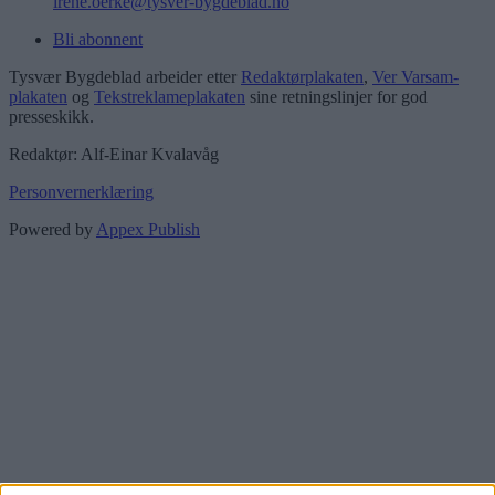
irene.oerke@tysver-bygdeblad.no
Bli abonnent
Tysvær Bygdeblad arbeider etter
Redaktørplakaten
,
Ver Varsam-
plakaten
og
Tekstreklameplakaten
sine retningslinjer for god
presseskikk.
Redaktør: Alf-Einar Kvalavåg
Personvernerklæring
Powered by
Appex Publish