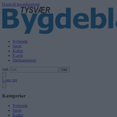
Hopp til hovedinnhold
Nyhende
Sport
Kultur
E-avis
Dødsannonser
Søk
Logg inn
Kategoriar
Nyhende
Sport
Kultur