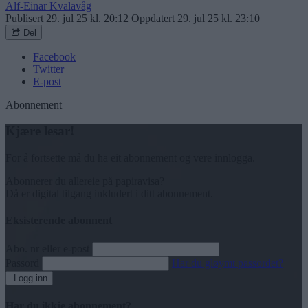
Alf-Einar Kvalavåg
Publisert
29. jul 25 kl. 20:12
Oppdatert
29. jul 25 kl. 23:10
Del
Facebook
Twitter
E-post
Abonnement
Kjære lesar!
For å fortsette må du ha eit abonnement og vere innlogga.
Abonnerer du allereie på papiravisa?
Då er digital tilgang inkludert i ditt abonnement.
Eksisterende abonnent
Abo. nr eller e-post
Passord
Har du gløymt passordet?
Logg inn
Har du ikkje abonnement?