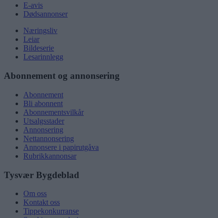
E-avis
Dødsannonser
Næringsliv
Leiar
Bildeserie
Lesarinnlegg
Abonnement og annonsering
Abonnement
Bli abonnent
Abonnementsvilkår
Utsalgsstader
Annonsering
Nettannonsering
Annonsere i papirutgåva
Rubrikkannonsar
Tysvær Bygdeblad
Om oss
Kontakt oss
Tippekonkurranse