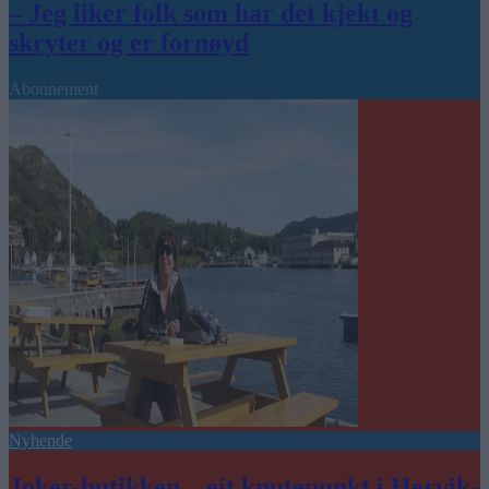
– Jeg liker folk som har det kjekt og
skryter og er fornøyd
Abonnement
Nyhende
Joker-butikken – eit knutepunkt i Hervik-