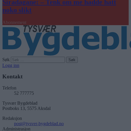
Siradagane: – Tenk om me hadde hatt
noko slikt
Abonnement
Søk
Logg inn
Kontakt
Telefon
52 777775
Tysvær Bygdeblad
Postboks 13, 5575 Aksdal
Redaksjon
post@tysver-bygdeblad.no
Administrasjon