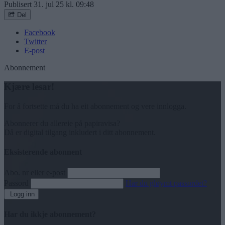
Publisert
31. jul 25 kl. 09:48
Del
Facebook
Twitter
E-post
Abonnement
Kjære lesar!
For å fortsette må du ha eit abonnement og vere innlogga.
Abonnerer du allereie på papiravisa?
Då er digital tilgang inkludert i ditt abonnement.
Eksisterende abonnent
Abo. nr eller e-post
Passord
Har du gløymt passordet?
Logg inn
Har du ikkje abonnement?