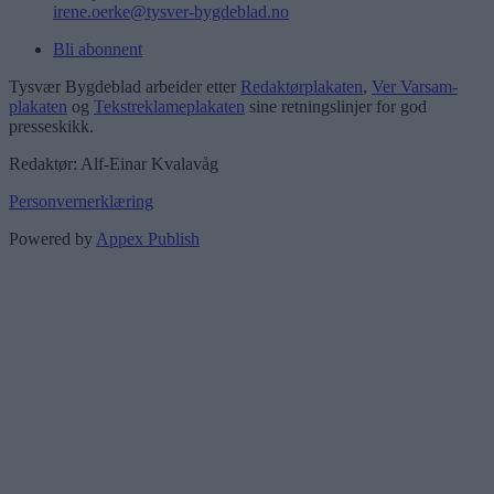
irene.oerke@tysver-bygdeblad.no
Bli abonnent
Tysvær Bygdeblad arbeider etter
Redaktørplakaten
,
Ver Varsam-
plakaten
og
Tekstreklameplakaten
sine retningslinjer for god
presseskikk.
Redaktør: Alf-Einar Kvalavåg
Personvernerklæring
Powered by
Appex Publish