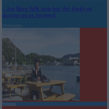
– Jeg liker folk som har det kjekt og
skryter og er fornøyd
Abonnement
Nyhende