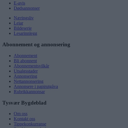
E-avis
Dødsannonser
Næringsliv
Leiar
Bildeserie
Lesarinnlegg
Abonnement og annonsering
Abonnement
Bli abonnent
Abonnementsvilkår
Utsalgsstader
Annonsering
Nettannonsering
Annonsere i papirutgåva
Rubrikkannonsar
Tysvær Bygdeblad
Om oss
Kontakt oss
Tippekonkurranse