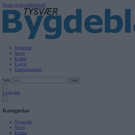
Hopp til hovedinnhold
Nyhende
Sport
Kultur
E-avis
Dødsannonser
Søk
Logg inn
Kategoriar
Nyhende
Sport
Kultur