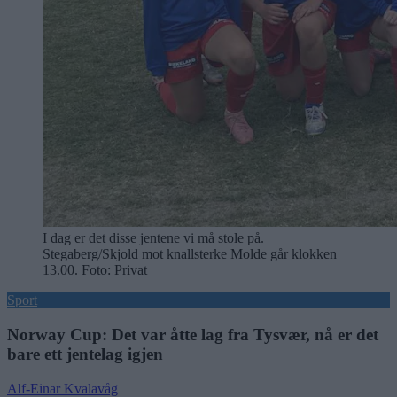
I dag er det disse jentene vi må stole på.
Stegaberg/Skjold mot knallsterke Molde går klokken
13.00. Foto: Privat
Sport
Norway Cup: Det var åtte lag fra Tysvær, nå er det
bare ett jentelag igjen
Alf-Einar Kvalavåg