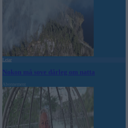
Leiar
Nokon må sove dårleg om natta
Abonnement