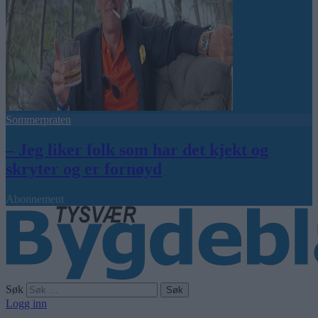
Sommerpraten
– Jeg liker folk som har det kjekt og
skryter og er fornøyd
Abonnement
Søk
Logg inn