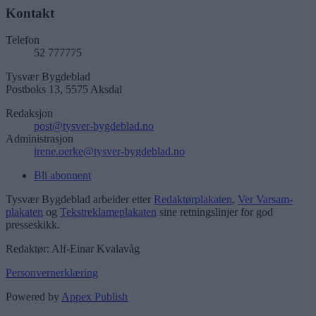
Kontakt
Telefon
52 777775
Tysvær Bygdeblad
Postboks 13, 5575 Aksdal
Redaksjon
post@tysver-bygdeblad.no
Administrasjon
irene.oerke@tysver-bygdeblad.no
Bli abonnent
Tysvær Bygdeblad arbeider etter
Redaktørplakaten
,
Ver Varsam-
plakaten
og
Tekstreklameplakaten
sine retningslinjer for god
presseskikk.
Redaktør: Alf-Einar Kvalavåg
Personvernerklæring
Powered by
Appex Publish