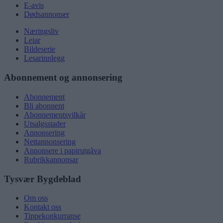
E-avis
Dødsannonser
Næringsliv
Leiar
Bildeserie
Lesarinnlegg
Abonnement og annonsering
Abonnement
Bli abonnent
Abonnementsvilkår
Utsalgsstader
Annonsering
Nettannonsering
Annonsere i papirutgåva
Rubrikkannonsar
Tysvær Bygdeblad
Om oss
Kontakt oss
Tippekonkurranse