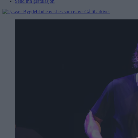
Send inn gratulasjon
Les som e-avis
Gå til arkivet