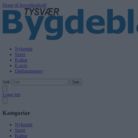
Hopp til hovedinnhold
Nyhende
Sport
Kultur
E-avis
Dødsannonser
Søk
Logg inn
Kategoriar
Nyhende
Sport
Kultur