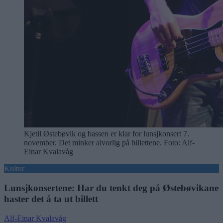
Kjetil Østebøvik og bassen er klar for lunsjkonsert 7.
november. Det minker alvorlig på billettene. Foto: Alf-
Einar Kvalavåg
Kultur
Lunsjkonsertene: Har du tenkt deg på Østebøvikane
haster det å ta ut billett
Alf-Einar Kvalavåg