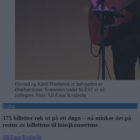
Øyvind og Kjetil Østebøvik er halvparten av
Østebøvikane. Konserten under bLEST er nå
fulltegnet. Foto: Alf-Einar Kvalavåg
Kultur
375 billetter røk ut på ett døgn – nå minker det på
resten av billettene til lunsjkonsertene
Alf-Einar Kvalavåg