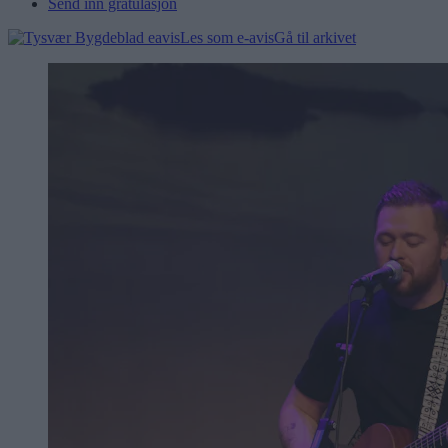
Send inn gratulasjon
Les som e-avis
Gå til arkivet