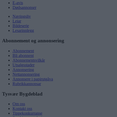
E-avis
Dødsannonser
Næringsliv
Leiar
Bildeserie
Lesarinnlegg
Abonnement og annonsering
Abonnement
Bli abonnent
Abonnementsvilkår
Utsalgsstader
Annonsering
Nettannonsering
Annonsere i papirutgåva
Rubrikkannonsar
Tysvær Bygdeblad
Om oss
Kontakt oss
Tippekonkurranse