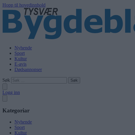
Hopp til hovedinnhold
Nyhende
Sport
Kultur
E-avis
Dødsannonser
Søk
Logg inn
Kategoriar
Nyhende
Sport
Kultur