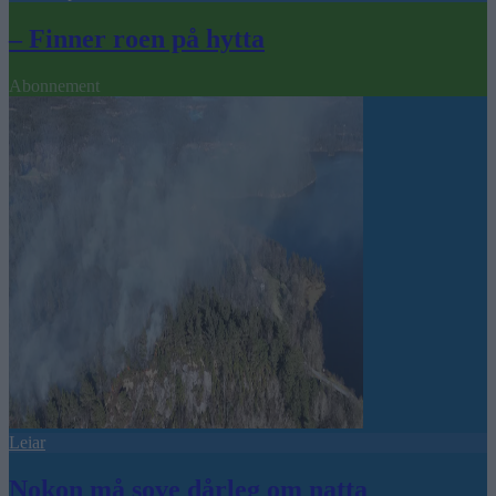
– Finner roen på hytta
Abonnement
Leiar
Nokon må sove dårleg om natta