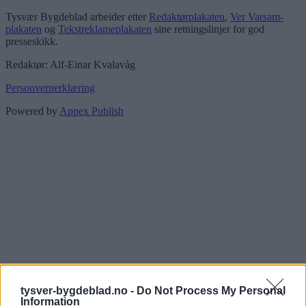
Tysvær Bygdeblad arbeider etter
Redaktørplakaten
,
Ver Varsam-
plakaten
og
Tekstreklameplakaten
sine retningslinjer for god
presseskikk.
Redaktør: Alf-Einar Kvalavåg
Personvernerklæring
Powered by
Appex Publish
tysver-bygdeblad.no -
Do Not Process My Personal
Information