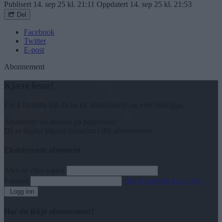
Publisert
14. sep 25 kl. 21:11
Oppdatert
14. sep 25 kl. 21:53
Del
Facebook
Twitter
E-post
Abonnement
Kjære lesar!
For å fortsette må du ha eit abonnement og vere innlogga.
Abonnerer du allereie på papiravisa?
Då er digital tilgang inkludert i ditt abonnement.
Eksisterende abonnent
Abo. nr eller e-post
Passord
Har du gløymt passordet?
Logg inn
Har du ikkje abonnement?