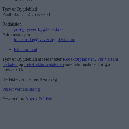
Tysvær Bygdeblad
Postboks 13, 5575 Aksdal
Redaksjon
post@tysver-bygdeblad.no
Administrasjon
irene.oerke@tysver-bygdeblad.no
Bli abonnent
Tysvær Bygdeblad arbeider etter
Redaktørplakaten
,
Ver Varsam-
plakaten
og
Tekstreklameplakaten
sine retningslinjer for god
presseskikk.
Redaktør: Alf-Einar Kvalavåg
Personvernerklæring
Powered by
Appex Publish