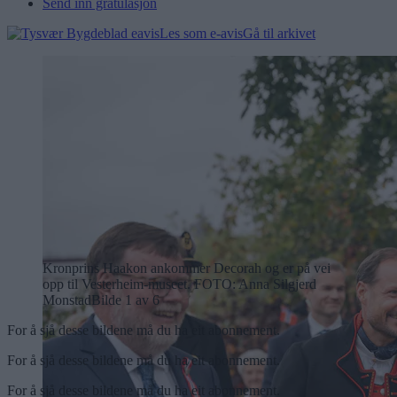
Send inn gratulasjon
Les som e-avis
Gå til arkivet
Kronprins Haakon ankommer Decorah og er på vei
opp til Vesterheim-museet.
FOTO: Anna Silgjerd
Monstad
Bilde 1 av 6
For å sjå desse bildene må du ha eit abonnement.
For å sjå desse bildene må du ha eit abonnement.
For å sjå desse bildene må du ha eit abonnement.