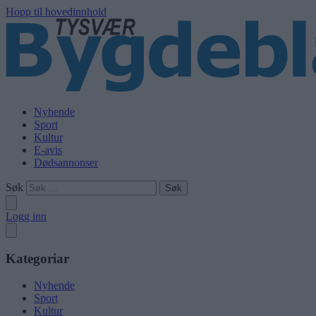
Hopp til hovedinnhold
Nyhende
Sport
Kultur
E-avis
Dødsannonser
Søk
Logg inn
Kategoriar
Nyhende
Sport
Kultur