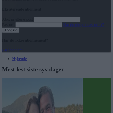
Eksisterende abonnent
Abo. nr eller e-post
Passord
Har du gløymt passordet?
Logg inn
Har du ikkje abonnement?
Bli abonnent
Nyhende
Mest lest siste syv dager