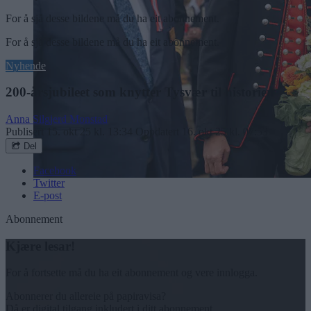
For å sjå desse bildene må du ha eit abonnement.
For å sjå desse bildene må du ha eit abonnement.
Nyhende
200-årsjubileet som knytter Tysvær til historien
Anna Silgjerd Monstad
Publisert
15. okt 25 kl. 13:34
Oppdatert
16. okt 25 kl. 07:53
Del
Facebook
Twitter
E-post
Abonnement
Kjære lesar!
For å fortsette må du ha eit abonnement og vere innlogga.
Abonnerer du allereie på papiravisa?
Då er digital tilgang inkludert i ditt abonnement.