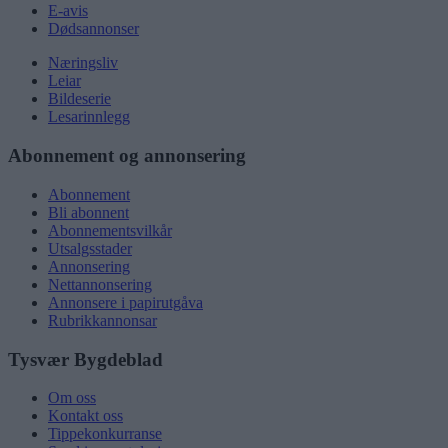
E-avis
Dødsannonser
Næringsliv
Leiar
Bildeserie
Lesarinnlegg
Abonnement og annonsering
Abonnement
Bli abonnent
Abonnementsvilkår
Utsalgsstader
Annonsering
Nettannonsering
Annonsere i papirutgåva
Rubrikkannonsar
Tysvær Bygdeblad
Om oss
Kontakt oss
Tippekonkurranse