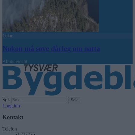
Leiar
Nokon må sove dårleg om natta
Abonnement
Søk
Logg inn
Kontakt
Telefon
52 777775