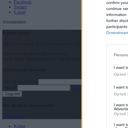
Facebook
confirm you
Twitter
continue se
E-post
information 
further disc
Abonnement
participants
Kjære lesar!
Downstream 
For å fortsette må du ha eit abonnement og vere innlogga.
Abonnerer du allereie på papiravisa?
Persona
Då er digital tilgang inkludert i ditt abonnement.
I want t
Eksisterende abonnent
Opted 
Abo. nr eller e-post
I want t
Passord
Har du gløymt passordet?
Logg inn
Opted 
I want 
Har du ikkje abonnement?
Advertis
Opted 
Bli abonnent
I want t
Kultur