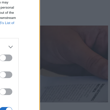
ou may
 personal
out of the
 downstream
B’s List of