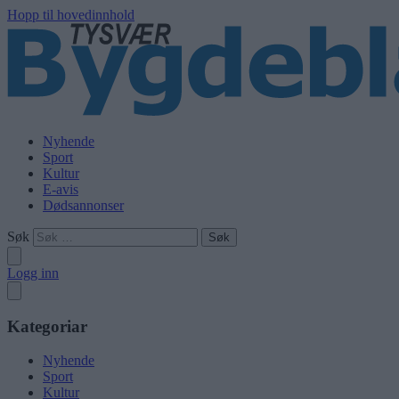
Hopp til hovedinnhold
Nyhende
Sport
Kultur
E-avis
Dødsannonser
Søk
Logg inn
Kategoriar
Nyhende
Sport
Kultur