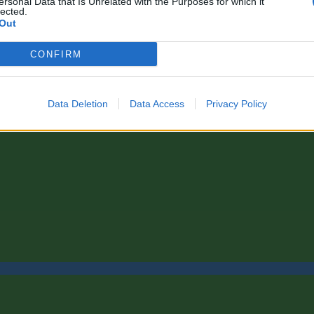
ersonal Data that Is Unrelated with the Purposes for which it
lected.
Out
CONFIRM
Data Deletion
Data Access
Privacy Policy