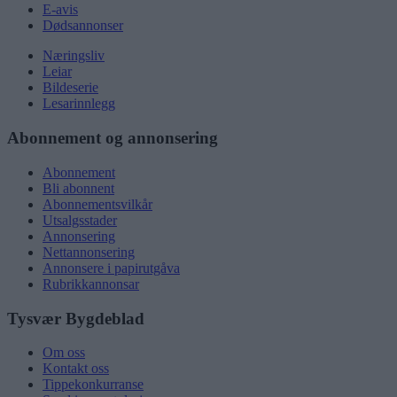
E-avis
Dødsannonser
Næringsliv
Leiar
Bildeserie
Lesarinnlegg
Abonnement og annonsering
Abonnement
Bli abonnent
Abonnementsvilkår
Utsalgsstader
Annonsering
Nettannonsering
Annonsere i papirutgåva
Rubrikkannonsar
Tysvær Bygdeblad
Om oss
Kontakt oss
Tippekonkurranse