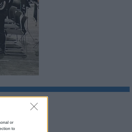
sonal or
ection to