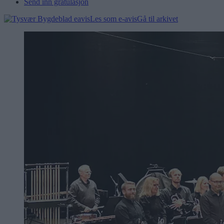
Send inn gratulasjon
Les som e-avis
Gå til arkivet