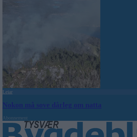
Leiar
Nokon må sove dårleg om natta
Abonnement