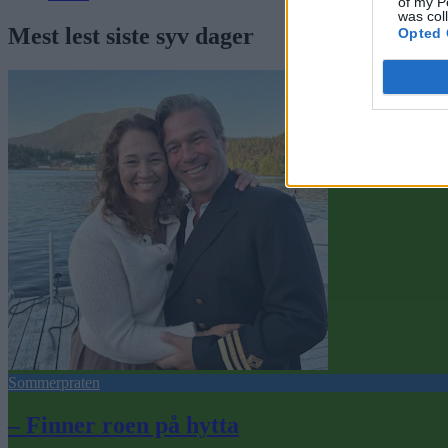
of my P
was col
Mest lest siste syv dager
Opted 
Sommerpraten
– Finner roen på hytta