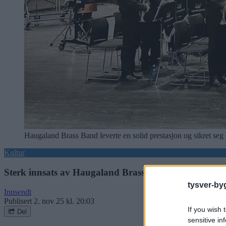
Haugaland Brass Band leverte en solid prestasjon og sikret seg 
Kultur
Sterk innsats av Haugaland Brass Band i Siddis Bras
tysver-by
Innsendt
Publisert
2. nov 25 kl. 20:03
If you wish 
Del
sensitive in