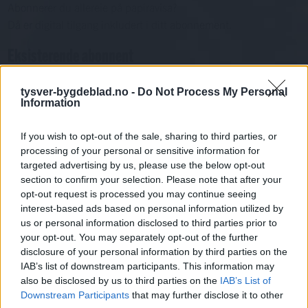
Abonnerer du allereie på papiravisa?
Då er digital tilgang inkludert i ditt abonnement.
Eksisterende abonnent
Abo. nr eller e-post
tysver-bygdeblad.no -
Do Not Process My Personal
Passord
Har du gløymt passordet?
Information
Logg inn
If you wish to opt-out of the sale, sharing to third parties, or
Har du ikkje abonnement?
processing of your personal or sensitive information for
targeted advertising by us, please use the below opt-out
Bli abonnent
section to confirm your selection. Please note that after your
opt-out request is processed you may continue seeing
Nyhende
interest-based ads based on personal information utilized by
us or personal information disclosed to third parties prior to
Mest lest siste syv dager
your opt-out. You may separately opt-out of the further
disclosure of your personal information by third parties on the
IAB’s list of downstream participants. This information may
also be disclosed by us to third parties on the
IAB’s List of
Downstream Participants
that may further disclose it to other