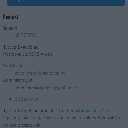
Kontakt
Telefon
52 777775
Tysvær Bygdeblad
Postboks 13, 5575 Aksdal
Redaksjon
post@tysver-bygdeblad.no
Administrasjon
irene.oerke@tysver-bygdeblad.no
Bli abonnent
Tysvær Bygdeblad arbeider etter
Redaktørplakaten
,
Ver
Varsam-plakaten
og
Tekstreklameplakaten
sine retningslinjer
for god presseskikk.