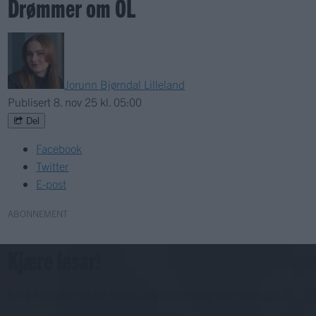
Drømmer om OL
Jorunn Bjørndal Lilleland
Publisert
8. nov 25 kl. 05:00
Del
Facebook
Twitter
E-post
ABONNEMENT
Kjære lesar!
For å fortsette må du ha eit abonnement og vere innlogga.