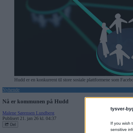
Hudd er en konkurrent til store sosiale plattformene som Faceboo
Nyhende
Nå er kommunen på Hudd
tysver-by
Malene Sørensen Lundberg
Publisert
21. jan 26 kl. 04:37
If you wish 
Del
sensitive in