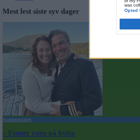
of my P
was col
Mest lest siste syv dager
Opted 
Sommerpraten
– Finner roen på hytta