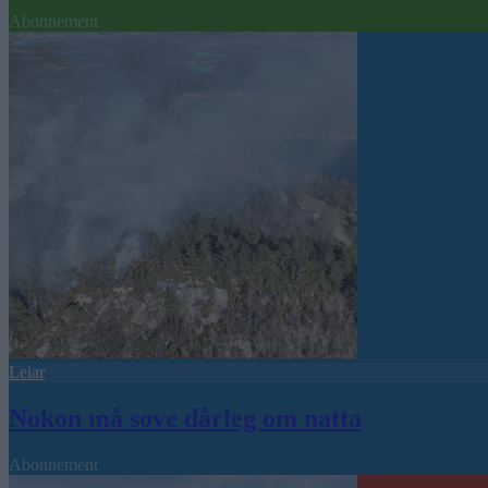
Abonnement
Leiar
Nokon må sove dårleg om natta
Abonnement