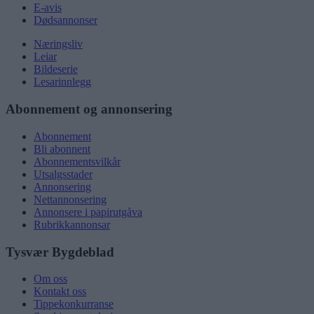
E-avis
Dødsannonser
Næringsliv
Leiar
Bildeserie
Lesarinnlegg
Abonnement og annonsering
Abonnement
Bli abonnent
Abonnementsvilkår
Utsalgsstader
Annonsering
Nettannonsering
Annonsere i papirutgåva
Rubrikkannonsar
Tysvær Bygdeblad
Om oss
Kontakt oss
Tippekonkurranse