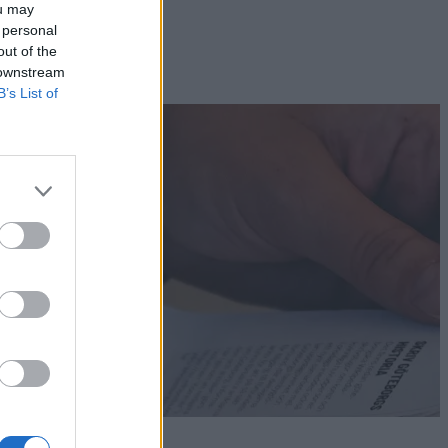
ou may
 personal
out of the
 downstream
B’s List of