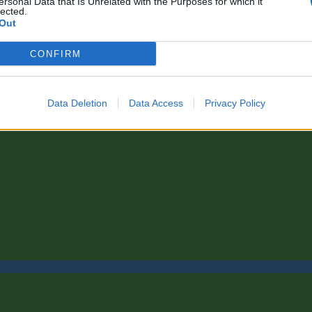
ersonal Data that Is Unrelated with the Purposes for which it
lected.
Out
CONFIRM
Data Deletion
Data Access
Privacy Policy