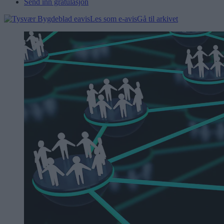
Send inn gratulasjon
Les som e-avis
Gå til arkivet