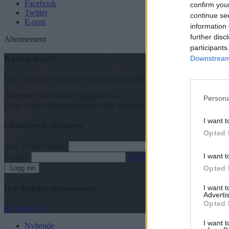
Facebook
confirm you
Twitter
continue se
E-post
information 
further disc
Abonnement
participants
Kjære lesar!
Downstream 
For å fortsette må du ha eit abonnement og vere innlogga.
Abonnerer du allereie på papiravisa?
Persona
Då er digital tilgang inkludert i ditt abonnement.
I want t
Eksisterende abonnent
Opted 
Abo. nr eller e-post
I want t
Passord
Har du gløymt passordet?
Logg inn
Opted 
I want 
Har du ikkje abonnement?
Advertis
Opted 
Bli abonnent
I want t
Nyhende