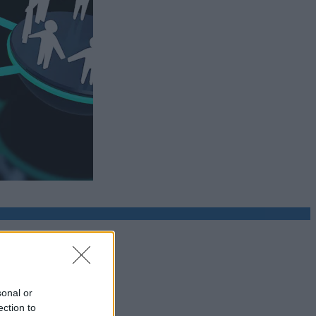
sonal or
ection to