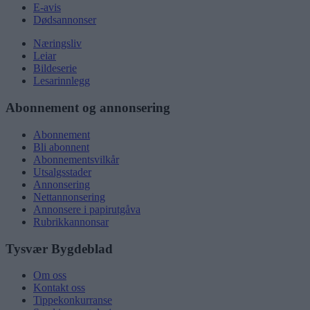
E-avis
Dødsannonser
Næringsliv
Leiar
Bildeserie
Lesarinnlegg
Abonnement og annonsering
Abonnement
Bli abonnent
Abonnementsvilkår
Utsalgsstader
Annonsering
Nettannonsering
Annonsere i papirutgåva
Rubrikkannonsar
Tysvær Bygdeblad
Om oss
Kontakt oss
Tippekonkurranse