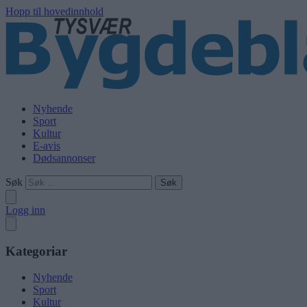
Hopp til hovedinnhold
Nyhende
Sport
Kultur
E-avis
Dødsannonser
Søk
Logg inn
Kategoriar
Nyhende
Sport
Kultur