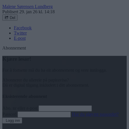
Malene Sørensen Lundberg
Publisert
29. jan 26 kl. 14:18
Del
Facebook
Twitter
E-post
Abonnement
Kjære lesar!
For å fortsette må du ha eit abonnement og vere innlogga.
Abonnerer du allereie på papiravisa?
Då er digital tilgang inkludert i ditt abonnement.
Eksisterende abonnent
Abo. nr eller e-post
Passord
Har du gløymt passordet?
Logg inn