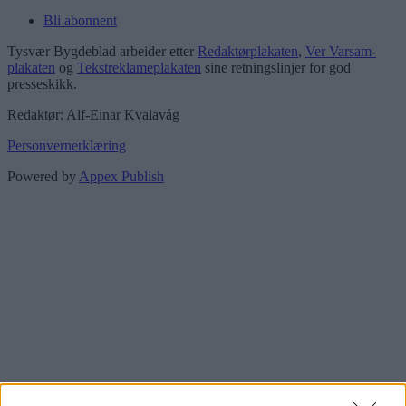
Bli abonnent
Tysvær Bygdeblad arbeider etter
Redaktørplakaten
,
Ver Varsam-
plakaten
og
Tekstreklameplakaten
sine retningslinjer for god
presseskikk.
Redaktør: Alf-Einar Kvalavåg
Personvernerklæring
Powered by
Appex Publish