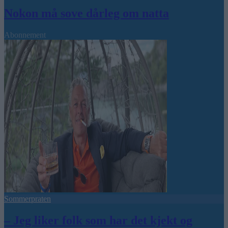
Nokon må sove dårleg om natta
Abonnement
Sommerpraten
– Jeg liker folk som har det kjekt og