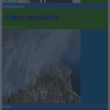
Sommerpraten
– Finner roen på hytta
Abonnement
Leiar