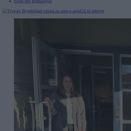
Send inn gratulasjon
Les som e-avis
Gå til arkivet