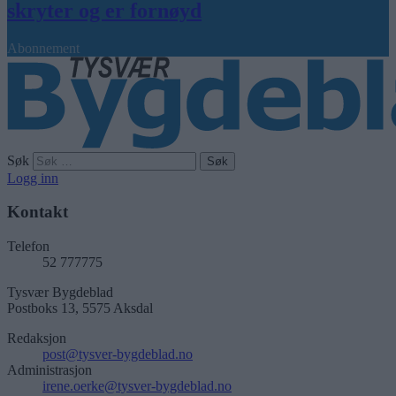
skryter og er fornøyd
Abonnement
Søk
Logg inn
Kontakt
Telefon
52 777775
Tysvær Bygdeblad
Postboks 13, 5575 Aksdal
Redaksjon
post@tysver-bygdeblad.no
Administrasjon
irene.oerke@tysver-bygdeblad.no