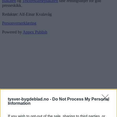
plakaten
og
Tekstreklameplakaten
sine retningslinjer for god
presseskikk.
Redaktør: Alf-Einar Kvalavåg
Personvernerklæring
Powered by
Appex Publish
tysver-bygdeblad.no -
Do Not Process My Personal
Information
If you wish to opt-out of the sale, sharing to third parties, or