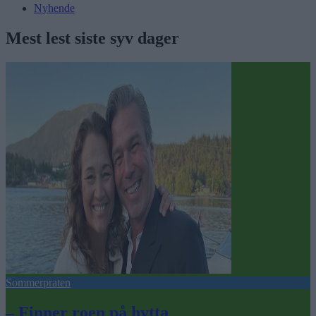
Nyhende
Mest lest siste syv dager
Sommerpraten
– Finner roen på hytta