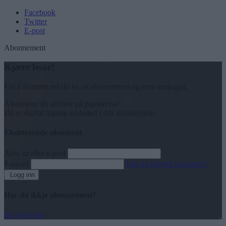
Facebook
Twitter
E-post
Abonnement
Kjære lesar!
For å fortsette må du ha eit abonnement og vere innlogga.
Abonnerer du allereie på papiravisa?
Då er digital tilgang inkludert i ditt abonnement.
Eksisterende abonnent
Abo. nr eller e-post
Passord
Har du gløymt passordet?
Logg inn
Har du ikkje abonnement?
Bli abonnent