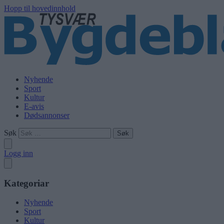
Hopp til hovedinnhold
Nyhende
Sport
Kultur
E-avis
Dødsannonser
Søk
Logg inn
Kategoriar
Nyhende
Sport
Kultur