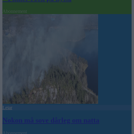
Abonnement
Leiar
Nokon må sove dårleg om natta
Abonnement