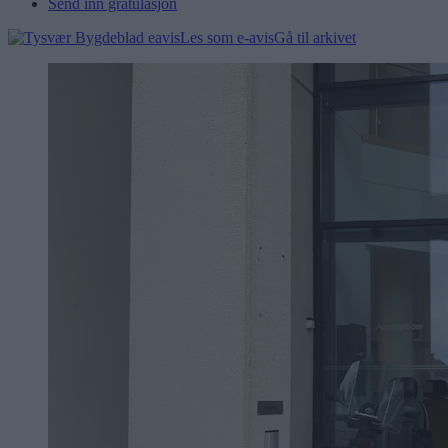
Send inn gratulasjon
Les som e-avis
Gå til arkivet