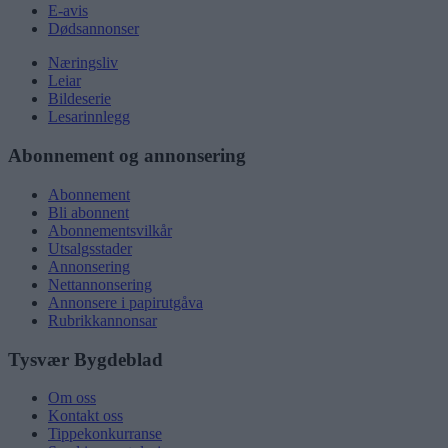
E-avis
Dødsannonser
Næringsliv
Leiar
Bildeserie
Lesarinnlegg
Abonnement og annonsering
Abonnement
Bli abonnent
Abonnementsvilkår
Utsalgsstader
Annonsering
Nettannonsering
Annonsere i papirutgåva
Rubrikkannonsar
Tysvær Bygdeblad
Om oss
Kontakt oss
Tippekonkurranse