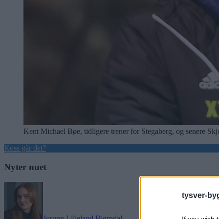
Kent Michael Bøe, tidligere trener for Stegaberg, og senere Skj
Koss går det?
Nyter nuet
tysver-by
Jorunn Lilleland Bjørndal