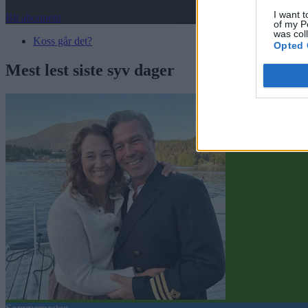
I want t
Bli abonnent
of my P
was col
Koss går det?
Opted 
Mest lest siste syv dager