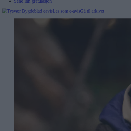
Send inn gratulasjon
Les som e-avis
Gå til arkivet