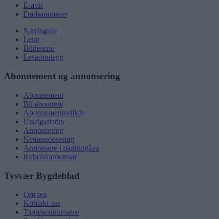
E-avis
Dødsannonser
Næringsliv
Leiar
Bildeserie
Lesarinnlegg
Abonnement og annonsering
Abonnement
Bli abonnent
Abonnementsvilkår
Utsalgsstader
Annonsering
Nettannonsering
Annonsere i papirutgåva
Rubrikkannonsar
Tysvær Bygdeblad
Om oss
Kontakt oss
Tippekonkurranse