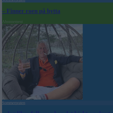
Sommerpraten
– Finner roen på hytta
Abonnement
Sommerpraten