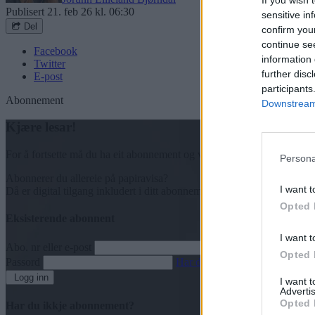
If you wish 
Publisert
21. feb 26 kl. 06:30
sensitive in
Del
confirm you
continue se
Facebook
information 
Twitter
further disc
E-post
participants
Abonnement
Downstream 
Kjære lesar!
For å fortsette må du ha eit abonnement og vere innlogga.
Persona
Abonnerer du allereie på papiravisa?
I want t
Då er digital tilgang inkludert i ditt abonnement.
Opted 
Eksisterende abonnent
I want t
Abo. nr eller e-post
Opted 
Passord
Har du gløymt passordet?
Logg inn
I want 
Advertis
Opted 
Har du ikkje abonnement?