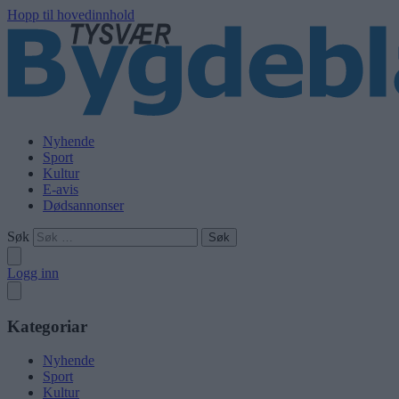
Hopp til hovedinnhold
Nyhende
Sport
Kultur
E-avis
Dødsannonser
Søk
Logg inn
Kategoriar
Nyhende
Sport
Kultur