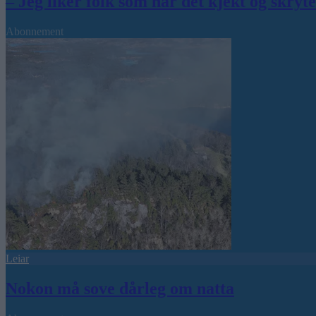
– Jeg liker folk som har det kjekt og skryt
Abonnement
Leiar
Nokon må sove dårleg om natta