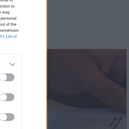
sonal or
ection to
ou may
 personal
out of the
 downstream
B’s List of