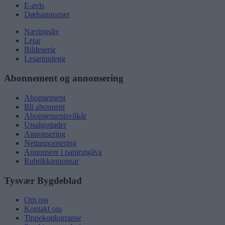
E-avis
Dødsannonser
Næringsliv
Leiar
Bildeserie
Lesarinnlegg
Abonnement og annonsering
Abonnement
Bli abonnent
Abonnementsvilkår
Utsalgsstader
Annonsering
Nettannonsering
Annonsere i papirutgåva
Rubrikkannonsar
Tysvær Bygdeblad
Om oss
Kontakt oss
Tippekonkurranse