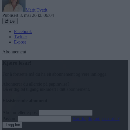
Marit Tvedt
Publisert
8. mai 26 kl. 06:04
Del
Facebook
Twitter
E-post
Abonnement
Kjære lesar!
For å fortsette må du ha eit abonnement og vere innlogga.
Abonnerer du allereie på papiravisa?
Då er digital tilgang inkludert i ditt abonnement.
Eksisterende abonnent
Abo. nr eller e-post
Passord
Har du gløymt passordet?
Logg inn