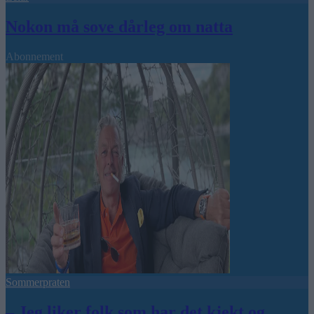
Nokon må sove dårleg om natta
Abonnement
Sommerpraten
– Jeg liker folk som har det kjekt og