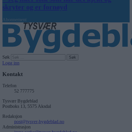
skryter og er fornøyd
Abonnement
Søk
Logg inn
Kontakt
Telefon
52 777775
Tysvær Bygdeblad
Postboks 13, 5575 Aksdal
Redaksjon
post@tysver-bygdeblad.no
Administrasjon