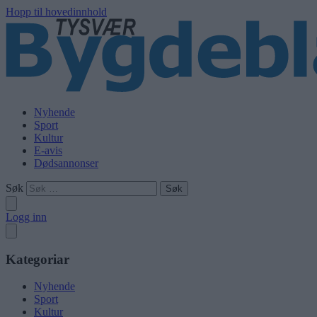
Hopp til hovedinnhold
Nyhende
Sport
Kultur
E-avis
Dødsannonser
Søk
Logg inn
Kategoriar
Nyhende
Sport
Kultur