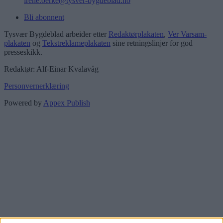
irene.oerke@tysver-bygdeblad.no
Bli abonnent
Tysvær Bygdeblad arbeider etter
Redaktørplakaten
,
Ver Varsam-
plakaten
og
Tekstreklameplakaten
sine retningslinjer for god
presseskikk.
Redaktør: Alf-Einar Kvalavåg
Personvernerklæring
Powered by
Appex Publish