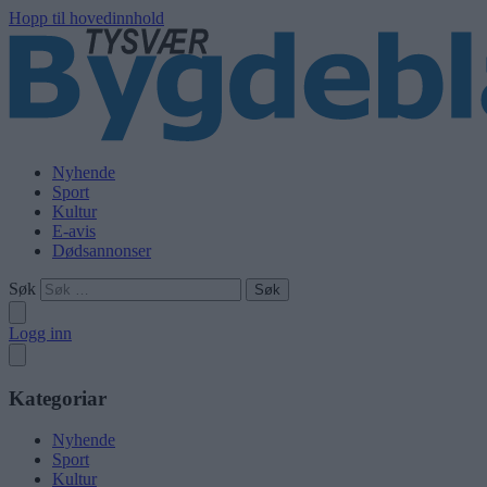
Hopp til hovedinnhold
Nyhende
Sport
Kultur
E-avis
Dødsannonser
Søk
Logg inn
Kategoriar
Nyhende
Sport
Kultur