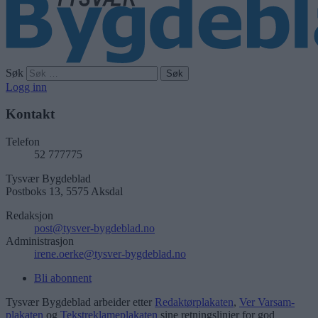
Søk
Logg inn
Kontakt
Telefon
52 777775
Tysvær Bygdeblad
Postboks 13, 5575 Aksdal
Redaksjon
post@tysver-bygdeblad.no
Administrasjon
irene.oerke@tysver-bygdeblad.no
Bli abonnent
Tysvær Bygdeblad arbeider etter
Redaktørplakaten
,
Ver Varsam-
plakaten
og
Tekstreklameplakaten
sine retningslinjer for god