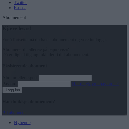
Twitter
E-post
Abonnement
Kjære lesar!
For å fortsette må du ha eit abonnement og vere innlogga.
Abonnerer du allereie på papiravisa?
Då er digital tilgang inkludert i ditt abonnement.
Eksisterende abonnent
Abo. nr eller e-post
Passord
Har du gløymt passordet?
Logg inn
Har du ikkje abonnement?
Bli abonnent
Nyhende