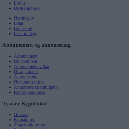
E-avis
Dødsannonser
Næringsliv
Leiar
Bildeserie
Lesarinnlegg
Abonnement og annonsering
Abonnement
Bli abonnent
Abonnementsvilkår
Utsalgsstader
Annonsering
Nettannonsering
Annonsere i papirutgåva
Rubrikkannonsar
Tysvær Bygdeblad
Om oss
Kontakt oss
Tippekonkurranse