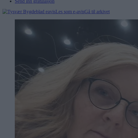
Send inn gratulasjon
Les som e-avis
Gå til arkivet