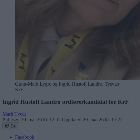
Gunn-Marit Lygre og Ingrid Hustoft Landro, Tysvær
KrF.
Ingrid Hustoft Landro ordførerkandidat for KrF
Marit Tvedt
Publisert
20. mai 26 kl. 12:55
Oppdatert
20. mai 26 kl. 15:22
Del
Facebook