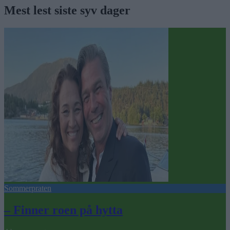
Mest lest siste syv dager
Sommerpraten
– Finner roen på hytta