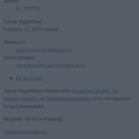
Telefon
52 777775
Tysvær Bygdeblad
Postboks 13, 5575 Aksdal
Redaksjon
post@tysver-bygdeblad.no
Administrasjon
irene.oerke@tysver-bygdeblad.no
Bli abonnent
Tysvær Bygdeblad arbeider etter
Redaktørplakaten
,
Ver
Varsam-plakaten
og
Tekstreklameplakaten
sine retningslinjer
for god presseskikk.
Redaktør: Alf-Einar Kvalavåg
Personvernerklæring