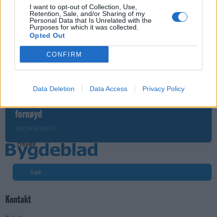
I want to opt-out of Collection, Use,
Retention, Sale, and/or Sharing of my
Personal Data that Is Unrelated with the
Purposes for which it was collected.
Opted Out
CONFIRM
Sommerpraten
Data Deletion
Data Access
Privacy Policy
– Jeg liker folk som har det kjekt og skryter og er
fornøyd
ABONNEMENT
Søk
Kontakt