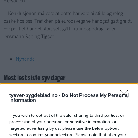
Hersdalen.
– Konklusjonen må vere at dette har vore ei stille og roleg
påske hos oss. Trafikken på europavegane har også gått greitt.
For politiet har det stort sett gått i rutineoppdrag, seier
lensmann Racing Tjøsvoll.
Nyhende
Mest lest siste syv dager
tysver-bygdeblad.no -
Do Not Process My Personal
Information
If you wish to opt-out of the sale, sharing to third parties, or
processing of your personal or sensitive information for
targeted advertising by us, please use the below opt-out
section to confirm your selection. Please note that after your