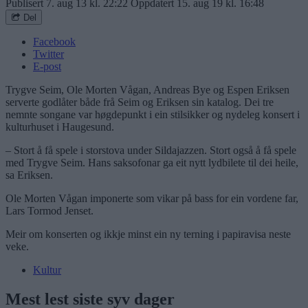
Publisert
7. aug 13 kl. 22:22
Oppdatert
15. aug 19 kl. 16:48
Del
Facebook
Twitter
E-post
Trygve Seim, Ole Morten Vågan, Andreas Bye og Espen Eriksen
serverte godlåter både frå Seim og Eriksen sin katalog. Dei tre
nemnte songane var høgdepunkt i ein stilsikker og nydeleg konsert i
kulturhuset i Haugesund.
– Stort å få spele i storstova under Sildajazzen. Stort også å få spele
med Trygve Seim. Hans saksofonar ga eit nytt lydbilete til dei heile,
sa Eriksen.
Ole Morten Vågan imponerte som vikar på bass for ein vordene far,
Lars Tormod Jenset.
Meir om konserten og ikkje minst ein ny terning i papiravisa neste
veke.
Kultur
Mest lest siste syv dager