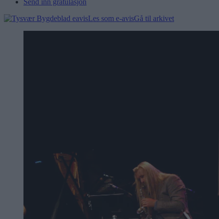
Send inn gratulasjon
Les som e-avis
Gå til arkivet