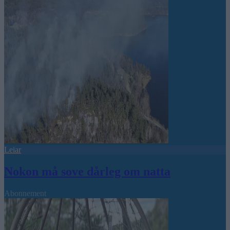
Leiar
Nokon må sove dårleg om natta
Abonnement