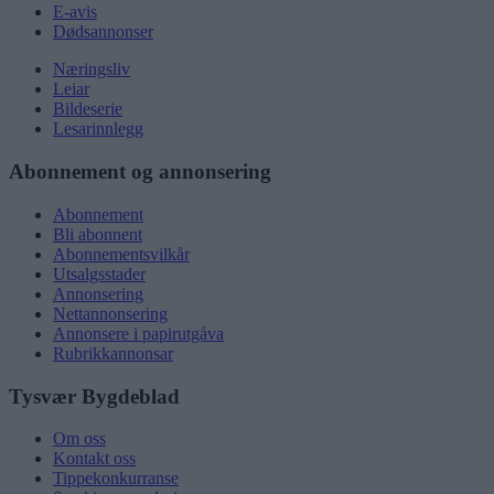
E-avis
Dødsannonser
Næringsliv
Leiar
Bildeserie
Lesarinnlegg
Abonnement og annonsering
Abonnement
Bli abonnent
Abonnementsvilkår
Utsalgsstader
Annonsering
Nettannonsering
Annonsere i papirutgåva
Rubrikkannonsar
Tysvær Bygdeblad
Om oss
Kontakt oss
Tippekonkurranse