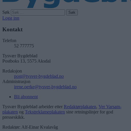
Søk
Logg inn
Kontakt
Telefon
52 777775
Tysvær Bygdeblad
Postboks 13, 5575 Aksdal
Redaksjon
post@tysver-bygdeblad.no
Administrasjon
irene.oerke@tysver-bygdeblad.no
Bli abonnent
Tysvær Bygdeblad arbeider etter
Redaktørplakaten
,
Ver Varsam-
plakaten
og
Tekstreklameplakaten
sine retningslinjer for god
presseskikk.
Redaktør: Alf-Einar Kvalavåg