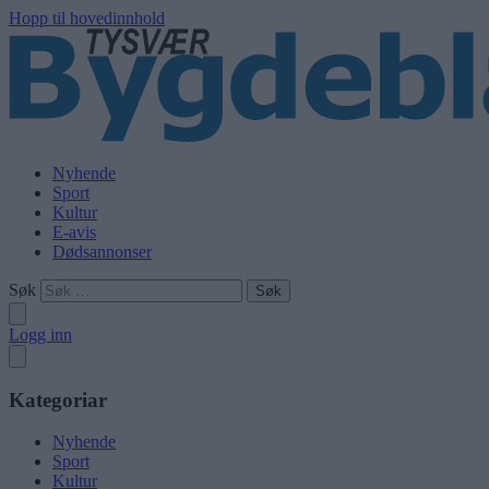
Hopp til hovedinnhold
Nyhende
Sport
Kultur
E-avis
Dødsannonser
Søk
Logg inn
Kategoriar
Nyhende
Sport
Kultur