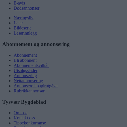
E-avis
Dødsannonser
Næringsliv
Leiar
Bildeserie
Lesarinnlegg
Abonnement og annonsering
Abonnement
Bli abonnent
Abonnementsvilkår
Utsalgsstader
Annonsering
Nettannonsering
Annonsere i papirutgåva
Rubrikkannonsar
Tysvær Bygdeblad
Om oss
Kontakt oss
Tippekonkurranse