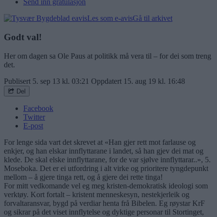
Send inn gratulasjon
Les som e-avis
Gå til arkivet
Godt val!
Her om dagen sa Ole Paus at politikk må vera til – for dei som treng
det.
Publisert
5. sep 13 kl. 03:21
Oppdatert
15. aug 19 kl. 16:48
Del
Facebook
Twitter
E-post
For lenge sida vart det skrevet at «Han gjer rett mot farlause og
enkjer, og han elskar innflyttarane i landet, så han gjev dei mat og
klede. De skal elske innflyttarane, for de var sjølve innflyttarar..», 5.
Moseboka. Det er ei utfordring i alt virke og prioritere tyngdepunkt
mellom – å gjere tinga rett, og å gjere dei rette tinga!
For mitt vedkomande vel eg meg kristen-demokratisk ideologi som
verktøy. Kort fortalt – kristent menneskesyn, nestekjerleik og
forvaltaransvar, bygd på verdiar henta frå Bibelen. Eg røystar KrF
og sikrar på det viset innflytelse og dyktige personar til Stortinget,