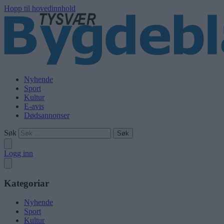
Hopp til hovedinnhold
Nyhende
Sport
Kultur
E-avis
Dødsannonser
Søk
Logg inn
Kategoriar
Nyhende
Sport
Kultur