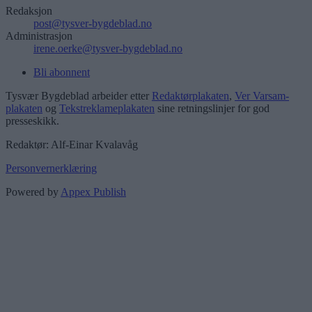
Redaksjon
post@tysver-bygdeblad.no
Administrasjon
irene.oerke@tysver-bygdeblad.no
Bli abonnent
Tysvær Bygdeblad arbeider etter
Redaktørplakaten
,
Ver Varsam-
plakaten
og
Tekstreklameplakaten
sine retningslinjer for god
presseskikk.
Redaktør: Alf-Einar Kvalavåg
Personvernerklæring
Powered by
Appex Publish