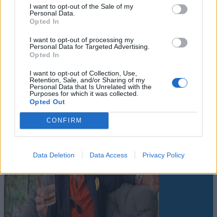
I want to opt-out of the Sale of my
Personal Data.
Opted In
Leiar
I want to opt-out of processing my
Personal Data for Targeted Advertising.
Nokon må sove dårleg om natta
Opted In
Abonnement
I want to opt-out of Collection, Use,
Retention, Sale, and/or Sharing of my
Personal Data that Is Unrelated with the
Purposes for which it was collected.
Opted Out
CONFIRM
Data Deletion
Data Access
Privacy Policy