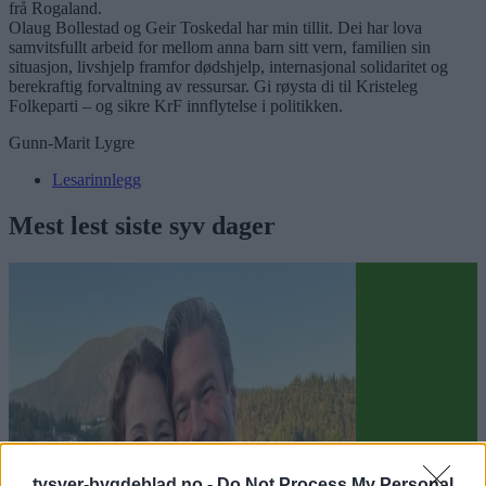
frå Rogaland.
Olaug Bollestad og Geir Toskedal har min tillit. Dei har lova
samvitsfullt arbeid for mellom anna barn sitt vern, familien sin
situasjon, livshjelp framfor dødshjelp, internasjonal solidaritet og
berekraftig forvaltning av ressursar. Gi røysta di til Kristeleg
Folkeparti – og sikre KrF innflytelse i politikken.
Gunn-Marit Lygre
Lesarinnlegg
Mest lest siste syv dager
tysver-bygdeblad.no -
Do Not Process My Personal