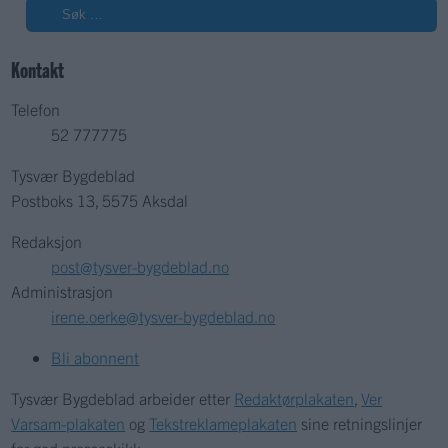
Søk
Kontakt
Telefon
52 777775
Tysvær Bygdeblad
Postboks 13, 5575 Aksdal
Redaksjon
post@tysver-bygdeblad.no
Administrasjon
irene.oerke@tysver-bygdeblad.no
Bli abonnent
Tysvær Bygdeblad arbeider etter
Redaktørplakaten
,
Ver
Varsam-plakaten
og
Tekstreklameplakaten
sine retningslinjer