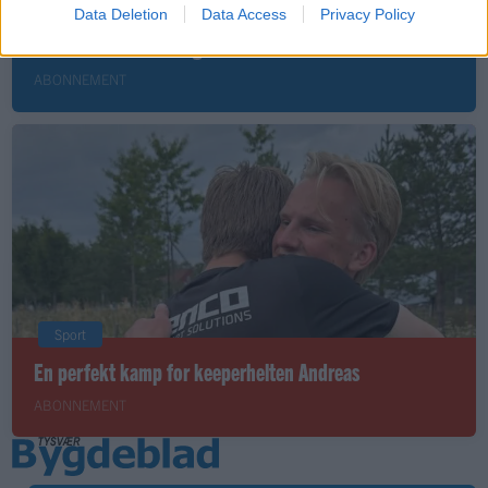
Leiar
Data Deletion
Data Access
Privacy Policy
Nokon må sove dårleg om natta
ABONNEMENT
Sport
En perfekt kamp for keeperhelten Andreas
ABONNEMENT