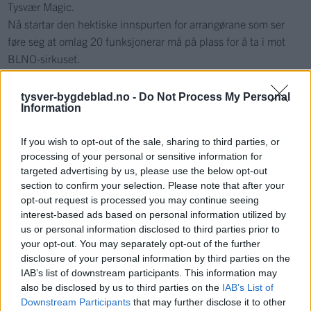
Tysvær Magic.
Nå startar den hektiske innspurten for arrangørane som ser
føre seg at omlag 20 funksjonerar må på plass for å ta i mot
BLNO-sirkuset.
– Dette skal vere ein kamp både spelarar og publikum skal
hugse. Det blir cheerleading, underholdning og sjølvsagt sal av
tysver-bygdeblad.no -
Do Not Process My Personal
Information
popkorn. Kan ikkje arrangere basket utan det, smiler ein spent
Markhus.
If you wish to opt-out of the sale, sharing to third parties, or
Espen Markhus frå Grinde er ein av spelarane på Frøya.
processing of your personal or sensitive information for
targeted advertising by us, please use the below opt-out
Les kva han trur om kampen i papiravisa.
section to confirm your selection. Please note that after your
opt-out request is processed you may continue seeing
interest-based ads based on personal information utilized by
Sport
us or personal information disclosed to third parties prior to
your opt-out. You may separately opt-out of the further
disclosure of your personal information by third parties on the
Mest lest siste syv dager
IAB’s list of downstream participants. This information may
also be disclosed by us to third parties on the
IAB’s List of
Downstream Participants
that may further disclose it to other