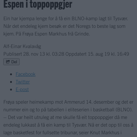
Espen i toppoppgjer
Ein har kjempa lenge for å få ein BLNO-kamp lagt til Tysvær.
Når det endeleg kjem besøk er det Noregs to beste lag som
kjem. På Frøya Espen Markhus frå Grinde.
Alf-Einar Kvalavåg
Publisert
28. nov 13 kl. 03:28
Oppdatert
15. aug 19 kl. 16:49
Del
Facebook
Twitter
E-post
Frøya speler heimekamp mot Ammerud 14. desember og det er
nummer ein og to på tabellen i eliteserien i basketball (BLNO).
– Det var heilt utruleg at me skulle få eit toppoppgjer då me
endeleg lukkast å få ein kamp til Tysvær. Nå er det opp til oss å
lage basketfest for fullsette tribunar, seier Knut Markhus i