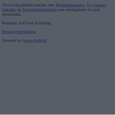
Tysvær Bygdeblad arbeider etter
Redaktørplakaten
,
Ver Varsam-
plakaten
og
Tekstreklameplakaten
sine retningslinjer for god
presseskikk.
Redaktør: Alf-Einar Kvalavåg
Personvernerklæring
Powered by
Appex Publish