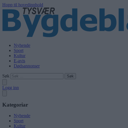
Hopp til hovedinnhold
Nyhende
Sport
Kultur
E-avis
Dødsannonser
Søk
Logg inn
Kategoriar
Nyhende
Sport
Kultur