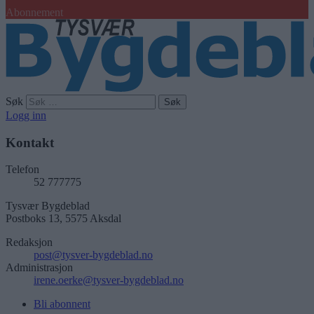
Abonnement
Søk
Logg inn
Kontakt
Telefon
52 777775
Tysvær Bygdeblad
Postboks 13, 5575 Aksdal
Redaksjon
post@tysver-bygdeblad.no
Administrasjon
irene.oerke@tysver-bygdeblad.no
Bli abonnent