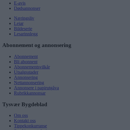
E-avis
Dødsannonser
Næringsliv
Leiar
Bildeserie
Lesarinnlegg
Abonnement og annonsering
Abonnement
Bli abonnent
Abonnementsvilkår
Utsalgsstader
Annonsering
Nettannonsering
Annonsere i papirutgåva
Rubrikkannonsar
Tysvær Bygdeblad
Om oss
Kontakt oss
Tippekonkurranse