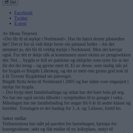
Del
Facebook
Twitter
E-post
Av Mona Terjesen
«Dei får til så mykje i Nedstrand». Har du høyrt denne påstanden
før? Det er for så vidt ikkje berre ein påstand heller – for det
stemmer jo, dei får til veldig mykje i Nedstrand. Men det krevjar
også. For det er ikkje slik at kommunen auser ekstra av pengesekken
der. Nei… bygda er full av patriotar og eldsjeler som syter for at dei
får det dei treng – og gjerne meir til. Ei av desse, som stadig står på
for bygda er Birgith Lilleskog, og det er meir enn grunn god nok til
å få Tysvær Bygdeblad sin juleengel.
Birgith flytta heim til Nedstrand i 2005 og har sidan vore engasjert i
mykje for bygda.
– Det byrja med familiebadinga og sidan har det bare bala på seg.
No har me også utvida tilbodet i symjehallen til to gonger i veka.
Måndagen har me familiebading for ungar frå 0 år til andre klasse og
foreldre. Torsdagen er det bading for 3.,4. og 5.klasse, fortel ho.
Søker midlar
Trebarnsmora har stått på parolen for barnehagen, kjempa for
kunstgrasbane, søkt og fått midlar til ny leikeplass, utstyr til