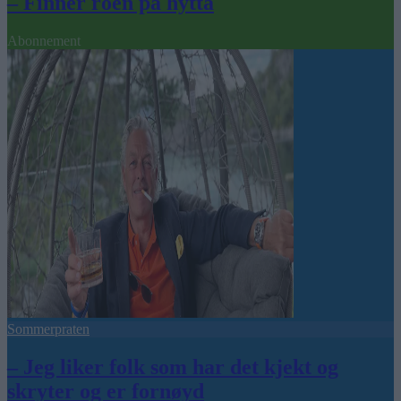
– Finner roen på hytta
Abonnement
Sommerpraten
– Jeg liker folk som har det kjekt og
skryter og er fornøyd