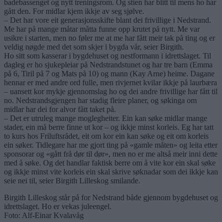
badebassenget og nytt treningsrom. Og stien har blitt til mens ho har
gått den. For midlar kjem ikkje av seg sjølve.
– Det har vore eit generasjonsskifte blant dei frivillige i Nedstrand.
Me har på mange måtar måtta funne opp krutet på nytt. Me var
usikre i starten, men no føler me at me har fått meir tak på ting og er
veldig nøgde med det som skjer i bygda vår, seier Birgith.
Ho sitt som kasserar i bygdehuset og nestformann i idrettslaget. Til
dagleg er ho sjukepleiar på Nedstrandstunet og har tre barn (Emma
på 6, Tiril på 7 og Mats på 10) og mann (Kay Arne) heime. Dagane
hennar er med andre ord fulle, men rivjernet kvilar ikkje på laurbæra
– uansett kor mykje gjennomslag ho og dei andre frivillige har fått til
no. Nedstrandsgjengen har stadig fleire planer, og søkinga om
midlar har dei for alvor fått taket på.
– Det er utruleg mange moglegheiter. Ein kan søke midlar mange
stader, ein må berre finne ut kor – og ikkje minst korleis. Eg har tatt
to kurs hos Friluftsrådet, eit om kor ein kan søke og eit om korleis
ein søker. Tidlegare har me gjort ting på «gamle måten» og leita etter
sponsorar og «gått frå dør til dør», men no er me altså meir inni dette
med å søke. Og det handlar faktisk berre om å vite kor ein skal søke
og ikkje minst vite korleis ein skal skrive søknadar som dei ikkje kan
seie nei til, seier Birgith Lilleskog smilande.
Birgith Lilleskog står på for Nedstrand både gjennom bygdehuset og
idrettslaget. Ho er vekas juleengel.
Foto: Alf-Einar Kvalavåg