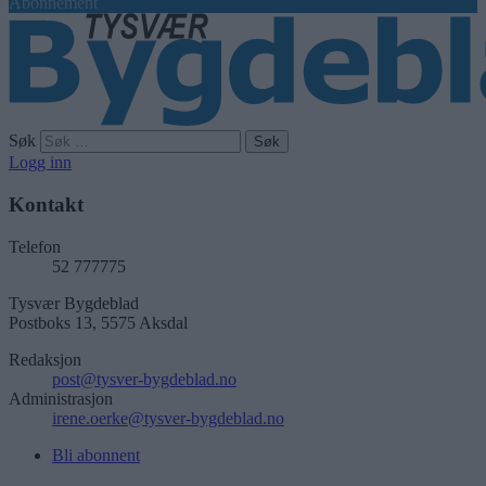
Abonnement
Søk
Logg inn
Kontakt
Telefon
52 777775
Tysvær Bygdeblad
Postboks 13, 5575 Aksdal
Redaksjon
post@tysver-bygdeblad.no
Administrasjon
irene.oerke@tysver-bygdeblad.no
Bli abonnent