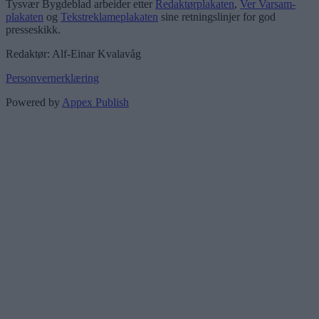
Tysvær Bygdeblad arbeider etter
Redaktørplakaten
,
Ver Varsam-
plakaten
og
Tekstreklameplakaten
sine retningslinjer for god
presseskikk.
Redaktør: Alf-Einar Kvalavåg
Personvernerklæring
Powered by
Appex Publish