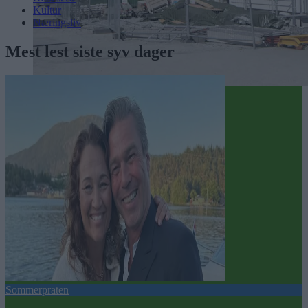
Kultur
Næringsliv
Mest lest siste syv dager
Sommerpraten