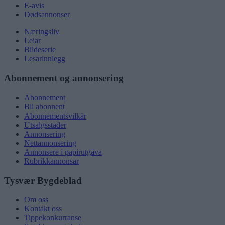
E-avis
Dødsannonser
Næringsliv
Leiar
Bildeserie
Lesarinnlegg
Abonnement og annonsering
Abonnement
Bli abonnent
Abonnementsvilkår
Utsalgsstader
Annonsering
Nettannonsering
Annonsere i papirutgåva
Rubrikkannonsar
Tysvær Bygdeblad
Om oss
Kontakt oss
Tippekonkurranse