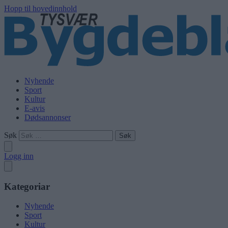
Hopp til hovedinnhold
Nyhende
Sport
Kultur
E-avis
Dødsannonser
Søk
Logg inn
Kategoriar
Nyhende
Sport
Kultur