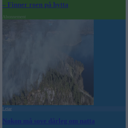
– Finner roen på hytta
Abonnement
Leiar
Nokon må sove dårleg om natta