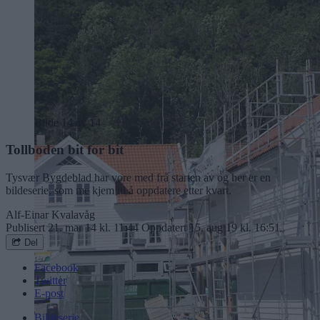
Bilde 14 av 14
Tollboden bit for bit
Tysvær Bygdeblad har vore med frå starten av og her er en
bildeserie, som me kjem til å oppdatere etter kvart.
Alf-Einar Kvalavåg
Publisert
21. mar 14 kl. 11:44
Oppdatert
15. aug 19 kl. 16:51
Del
Facebook
Twitter
E-post
Bildeserie