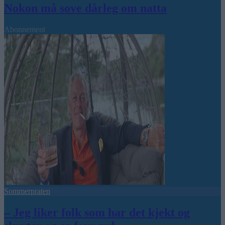
Nokon må sove dårleg om natta
Abonnement
Sommerpraten
– Jeg liker folk som har det kjekt og