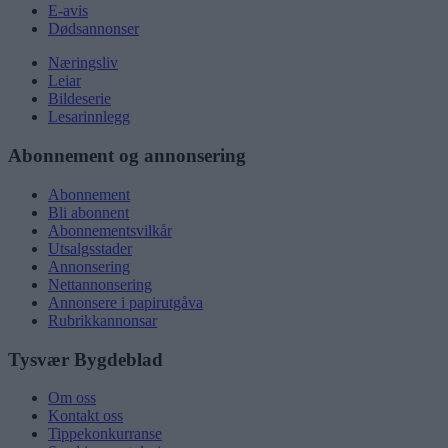
E-avis
Dødsannonser
Næringsliv
Leiar
Bildeserie
Lesarinnlegg
Abonnement og annonsering
Abonnement
Bli abonnent
Abonnementsvilkår
Utsalgsstader
Annonsering
Nettannonsering
Annonsere i papirutgåva
Rubrikkannonsar
Tysvær Bygdeblad
Om oss
Kontakt oss
Tippekonkurranse