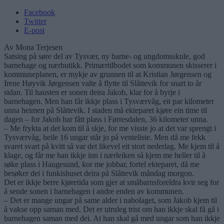
Facebook
Twitter
E-post
Av Mona Terjesen
Satsing på søre del av Tysvær, ny barne- og ungdomsskule, god
barnehage og nærbutikk. Primærtilbodet som kommunen skisserer i
kommuneplanen, er mykje av grunnen til at Kristian Jørgensen og
Irene Høyvik Jørgensen valte å flytte til Slåttevik for snart to år
sidan. Til hausten er sonen deira Jakob, klar for å byrje i
barnehagen. Men han får ikkje plass i Tysværvåg, eit par kilometer
unna heimen på Slåttevik. I staden må ekteparet kjøre ein time til
dagen – for Jakob har fått plass i Førresdalen, 36 kilometer unna.
– Me frykta at det kom til å skje, for me visste jo at det var sprengt i
Tysværvåg, heile 16 ungar står jo på venteliste. Men då me fekk
svaret svart på kvitt så var det likevel eit stort nederlag. Me kjem til å
klage, og får me han ikkje inn i nærleiken så kjem me heller til å
søke plass i Haugesund, kor me jobbar, fortel ekteparet, då me
besøker dei i funkishuset deira på Slåttevik måndag morgon.
Det er ikkje berre kjøretida som gjer at småbarnsforeldra kvir seg for
å sende sonen i barnehagen i andre enden av kommunen.
– Det er mange ungar på same alder i nabolaget, som Jakob kjem til
å vakse opp saman med. Det er utruleg trist om han ikkje skal få gå i
barnehagen saman med dei. At han skal gå med ungar som han ikkje