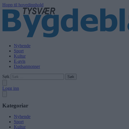
Hopp til hovedinnhold
Nyhende
Sport
Kultur
E-avis
Dødsannonser
Søk
Logg inn
Kategoriar
Nyhende
Sport
Kultur