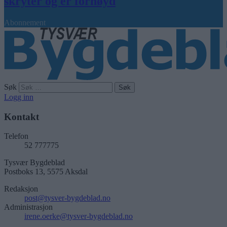
skryter og er fornøyd
Abonnement
Søk
Logg inn
Kontakt
Telefon
52 777775
Tysvær Bygdeblad
Postboks 13, 5575 Aksdal
Redaksjon
post@tysver-bygdeblad.no
Administrasjon
irene.oerke@tysver-bygdeblad.no