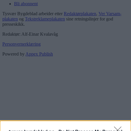
Bli abonnent
Tysvær Bygdeblad arbeider etter
Redaktørplakaten
,
Ver Varsam-
plakaten
og
Tekstreklameplakaten
sine retningslinjer for god
presseskikk.
Redaktør: Alf-Einar Kvalavåg
Personvernerklæring
Powered by
Appex Publish