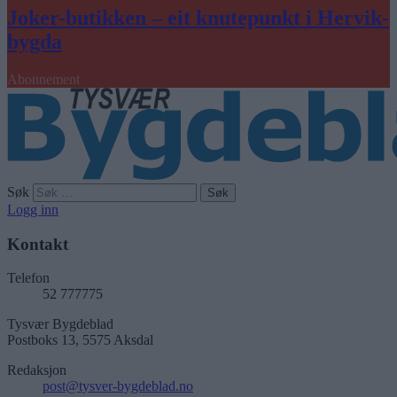
Joker-butikken – eit knutepunkt i Hervik-
bygda
Abonnement
Søk
Logg inn
Kontakt
Telefon
52 777775
Tysvær Bygdeblad
Postboks 13, 5575 Aksdal
Redaksjon
post@tysver-bygdeblad.no