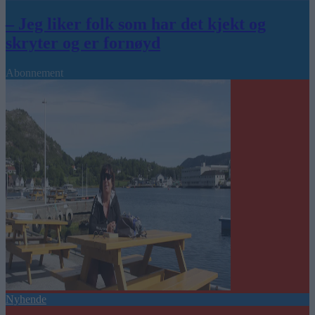
– Jeg liker folk som har det kjekt og
skryter og er fornøyd
Abonnement
Nyhende