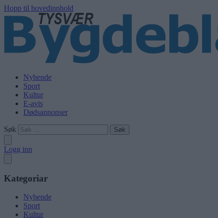
Hopp til hovedinnhold
Nyhende
Sport
Kultur
E-avis
Dødsannonser
Søk
Logg inn
Kategoriar
Nyhende
Sport
Kultur