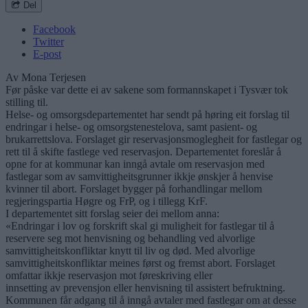
Del
Facebook
Twitter
E-post
Av Mona Terjesen
Før påske var dette ei av sakene som formannskapet i Tysvær tok
stilling til.
Helse- og omsorgsdepartementet har sendt på høring eit forslag til
endringar i helse- og omsorgstenestelova, samt pasient- og
brukarrettslova. Forslaget gir reservasjonsmoglegheit for fastlegar og
rett til å skifte fastlege ved reservasjon. Departementet foreslår å
opne for at kommunar kan inngå avtale om reservasjon med
fastlegar som av samvittigheitsgrunner ikkje ønskjer å henvise
kvinner til abort. Forslaget bygger på forhandlingar mellom
regjeringspartia Høgre og FrP, og i tillegg KrF.
I departementet sitt forslag seier dei mellom anna:
«Endringar i lov og forskrift skal gi muligheit for fastlegar til å
reservere seg mot henvisning og behandling ved alvorlige
samvittigheitskonfliktar knytt til liv og død. Med alvorlige
samvittigheitskonfliktar meines først og fremst abort. Forslaget
omfattar ikkje reservasjon mot føreskriving eller
innsetting av prevensjon eller henvisning til assistert befruktning.
Kommunen får adgang til å inngå avtaler med fastlegar om at desse