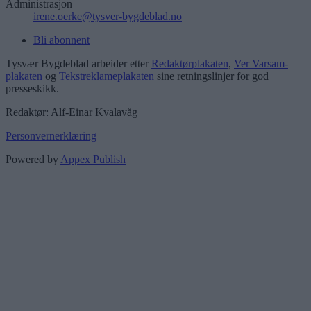
Administrasjon
irene.oerke@tysver-bygdeblad.no
Bli abonnent
Tysvær Bygdeblad arbeider etter
Redaktørplakaten
,
Ver Varsam-
plakaten
og
Tekstreklameplakaten
sine retningslinjer for god
presseskikk.
Redaktør: Alf-Einar Kvalavåg
Personvernerklæring
Powered by
Appex Publish