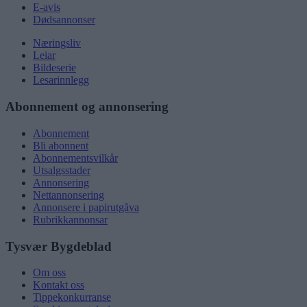
E-avis
Dødsannonser
Næringsliv
Leiar
Bildeserie
Lesarinnlegg
Abonnement og annonsering
Abonnement
Bli abonnent
Abonnementsvilkår
Utsalgsstader
Annonsering
Nettannonsering
Annonsere i papirutgåva
Rubrikkannonsar
Tysvær Bygdeblad
Om oss
Kontakt oss
Tippekonkurranse