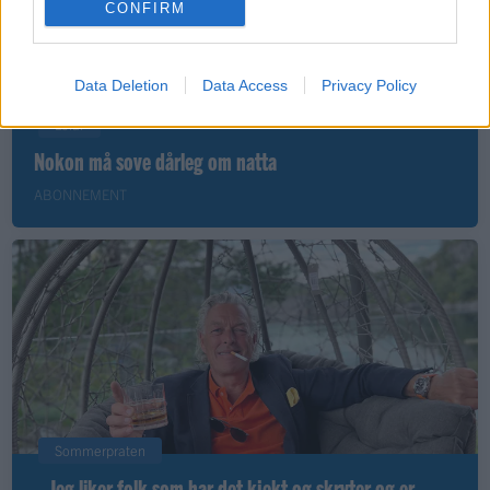
CONFIRM
Data Deletion
Data Access
Privacy Policy
Leiar
Nokon må sove dårleg om natta
ABONNEMENT
Sommerpraten
– Jeg liker folk som har det kjekt og skryter og er