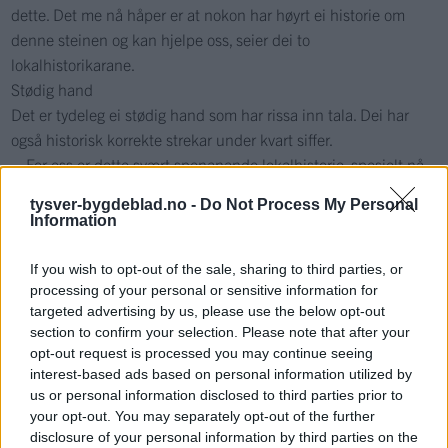
dette. Det me nå håper er at nokon har høyrt ei historie om
denne steinen og kan hjelpe oss, seier dei to
lokalhistorikarane.
Stødig hand
Det er tydeleg ei stødig hand som har rissa inn tala. Dei har
også historisk korrekte strekar under kvart siffer.
– For oss er dette svært spenanande lokalhistorie, spesielt nå
når me skal feire grunnlova på nytt. Det å risse inn på stein var
tysver-bygdeblad.no -
Do Not Process My Personal
ein «vanleg» måte å markere hendingar på. Det ser ein på
Information
vegstrekningar kor anleggstida er rissa inn, opningsdagar og
liknande. Difor ser me at det er fleire ting ved dette som passar
If you wish to opt-out of the sale, sharing to third parties, or
inn tidmessig rundt 1914. Men, sjølvsagt kan dette ha blitt
processing of your personal or sensitive information for
targeted advertising by us, please use the below opt-out
gjort seinare, seier Waage.
section to confirm your selection. Please note that after your
opt-out request is processed you may continue seeing
Les heile saka i papirutgåva
interest-based ads based on personal information utilized by
us or personal information disclosed to third parties prior to
your opt-out. You may separately opt-out of the further
Kultur
disclosure of your personal information by third parties on the