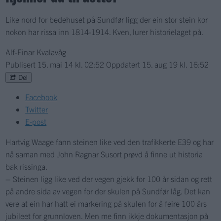
Like nord for bedehuset på Sundfør ligg der ein stor stein kor
nokon har rissa inn 1814-1914. Kven, lurer historielaget på.
Alf-Einar Kvalavåg
Publisert
15. mai 14 kl. 02:52
Oppdatert
15. aug 19 kl. 16:52
Del
Facebook
Twitter
E-post
Hartvig Waage fann steinen like ved den trafikkerte E39 og har
nå saman med John Ragnar Susort prøvd å finne ut historia
bak rissinga.
– Steinen ligg like ved der vegen gjekk for 100 år sidan og rett
på andre sida av vegen for der skulen på Sundfør låg. Det kan
vere at ein har hatt ei markering på skulen for å feire 100 års
jubileet for grunnloven. Men me finn ikkje dokumentasjon på