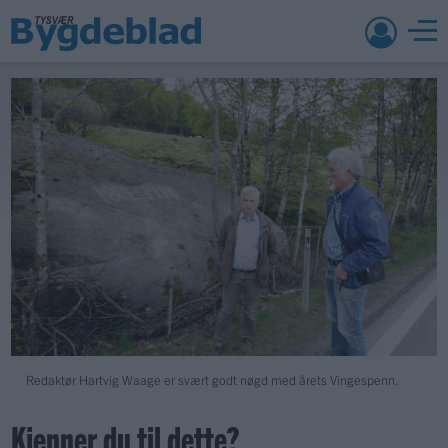
Redaktør Hartvig Waage er svært godt nøgd med årets Vingespenn.
Kjenner du til dette?