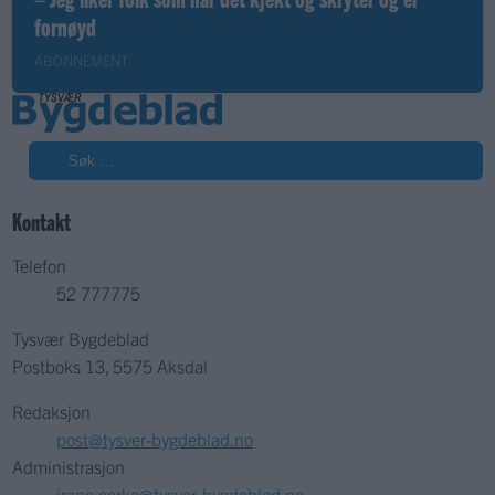
fornøyd
ABONNEMENT
Søk
Kontakt
Telefon
52 777775
Tysvær Bygdeblad
Postboks 13, 5575 Aksdal
Redaksjon
post@tysver-bygdeblad.no
Administrasjon
irene.oerke@tysver-bygdeblad.no