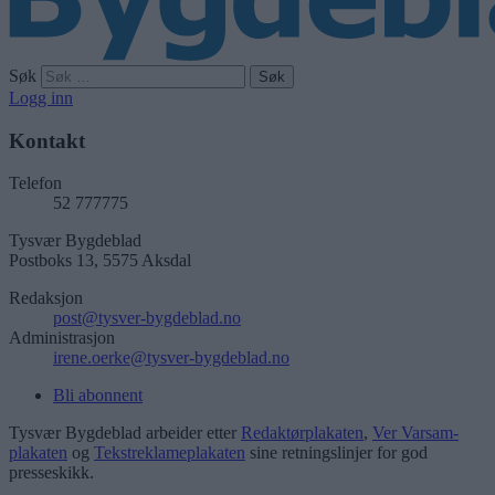
Søk
Logg inn
Kontakt
Telefon
52 777775
Tysvær Bygdeblad
Postboks 13, 5575 Aksdal
Redaksjon
post@tysver-bygdeblad.no
Administrasjon
irene.oerke@tysver-bygdeblad.no
Bli abonnent
Tysvær Bygdeblad arbeider etter
Redaktørplakaten
,
Ver Varsam-
plakaten
og
Tekstreklameplakaten
sine retningslinjer for god
presseskikk.