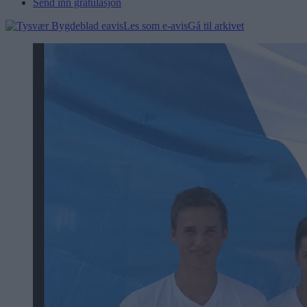
Send inn gratulasjon
Les som e-avis
Gå til arkivet