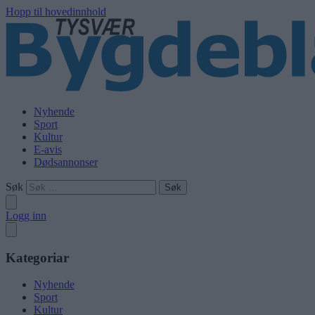
Hopp til hovedinnhold
Nyhende
Sport
Kultur
E-avis
Dødsannonser
Søk
Logg inn
Kategoriar
Nyhende
Sport
Kultur