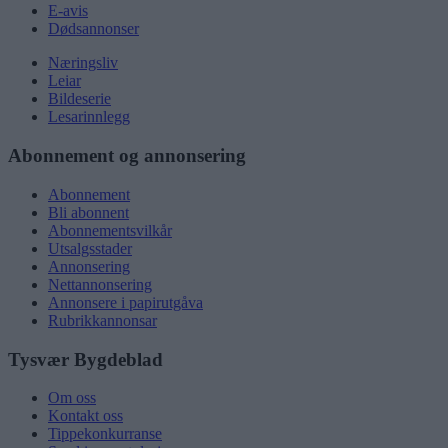
E-avis
Dødsannonser
Næringsliv
Leiar
Bildeserie
Lesarinnlegg
Abonnement og annonsering
Abonnement
Bli abonnent
Abonnementsvilkår
Utsalgsstader
Annonsering
Nettannonsering
Annonsere i papirutgåva
Rubrikkannonsar
Tysvær Bygdeblad
Om oss
Kontakt oss
Tippekonkurranse