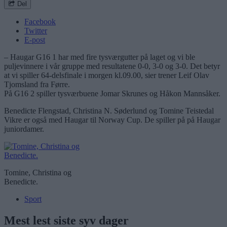
Del
Facebook
Twitter
E-post
– Haugar G16 1 har med fire tysværgutter på laget og vi ble
puljevinnere i vår gruppe med resultatene 0-0, 3-0 og 3-0. Det betyr
at vi spiller 64-delsfinale i morgen kl.09.00, sier trener Leif Olav
Tjomsland fra Førre.
På G16 2 spiller tysværbuene Jomar Skrunes og Håkon Mannsåker.
Benedicte Flengstad, Christina N. Søderlund og Tomine Teistedal
Vikre er også med Haugar til Norway Cup. De spiller på på Haugar
juniordamer.
Tomine, Christina og
Benedicte.
Sport
Mest lest siste syv dager