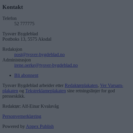
Kontakt
Telefon
52 777775
Tysvær Bygdeblad
Postboks 13, 5575 Aksdal
Redaksjon
post@tysver-bygdeblad.no
Administrasjon
irene.oerke@tysver-bygdeblad.no
Bli abonnent
Tysvær Bygdeblad arbeider etter
Redaktørplakaten
,
Ver Varsam-
plakaten
og
Tekstreklameplakaten
sine retningslinjer for god
presseskikk.
Redaktør: Alf-Einar Kvalavåg
Personvernerklæring
Powered by
Appex Publish