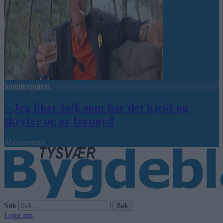
Sommerpraten
– Jeg liker folk som har det kjekt og
skryter og er fornøyd
Abonnement
Søk
Logg inn