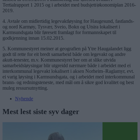
Tertialrapport 1 2015 og i arbeidet med budsjett/økonomiplan 2016-
2019.
4. Avtale om midlertidig legevaktløysing for Haugesund, fastlands-
og nord Karmøy, Tysvær, Sveio, Bokn og Utsira lokalisert i
Karmsundsgata blir føresett framlagt for formannskapet til
godkjenning innan 15.02.2015.
5. Kommunestyret meiner at geografien på Ytre Haugalandet ligg
godt til rette for eit bredt samarbeid både om legevakt og andre
akutt-tenester, m.v. Kommunestyret ber om at slike utvida
samarbeidsløysingar blir utgreidd nærmare både i arbeidet med ei
interkommunal legevakt lokalisert i aksen Norheim–Raglamyr, evt.
ei varig løysing i Karmsundsgata, og i arbeidet med interkommunal
brann- og redningsteneste, med mål om å sikre god kvalitet og best
muleg ressursutnytting.
Nyhende
Mest lest siste syv dager