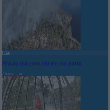
Leiar
Nokon må sove dårleg om natta
Abonnement