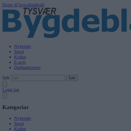
Hopp til hovedinnhold
Nyhende
Sport
Kultur
E-avis
Dødsannonser
Søk
Logg inn
Kategoriar
Nyhende
Sport
Kultur