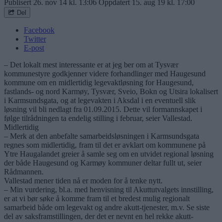
Publisert
26. nov 14 kl. 13:06
Oppdatert
15. aug 19 kl. 17:00
Del
Facebook
Twitter
E-post
– Det lokalt mest interessante er at jeg ber om at Tysvær
kommunestyre godkjenner videre forhandlinger med Haugesund
kommune om en midlertidig legevaktløsning for Haugesund,
fastlands- og nord Karmøy, Tysvær, Sveio, Bokn og Utsira lokalisert
i Karmsundsgata, og at legevakten i Aksdal i en eventuell slik
løsning vil bli nedlagt fra 01.09.2015. Dette vil formannskapet i
følge tilrådningen ta endelig stilling i februar, seier Vallestad.
Midlertidig
– Merk at den anbefalte samarbeidsløsningen i Karmsundsgata
regnes som midlertidig, fram til det er avklart om kommunene på
Ytre Haugalandet greier å samle seg om en utvidet regional løsning
der både Haugesund og Karmøy kommuner deltar fullt ut, seier
Rådmannen.
Vallestad mener tiden nå er moden for å tenke nytt.
– Min vurdering, bl.a. med henvisning til Akuttutvalgets innstilling,
er at vi bør søke å komme fram til et bredest mulig regionalt
samarbeid både om legevakt og andre akutt-tjenester, m.v. Se siste
del av saksframstillingen, der det er nevnt en hel rekke akutt-