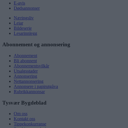
E-avis
Dødsannonser
Næringsliv
Leiar
Bildeserie
Lesarinnlegg
Abonnement og annonsering
Abonnement
Bli abonnent
Abonnementsvilkår
Utsalgsstader
Annonsering
Nettannonsering
Annonsere i papirutgåva
Rubrikkannonsar
Tysvær Bygdeblad
Om oss
Kontakt oss
Tippekonkurranse