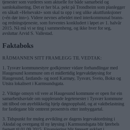
tjenester som vurderes som aktuelle for både samarbeid og
samlokalisering. Det er her bl.a. pekt på Trondheim som planlegger
en såkalt «Helsevakt» som skal ta opp i seg ulike akuttfunksjoner
(«én dør inn»). Videre nevnes arbeidet med interkommunal brann-
og redningstjeneste, som forventes konkludert i løpet av 1. halvår
2015. Nå må vi se ting i sammenheng, og ikke hver for seg,
avsluttar Arvid S. Vallestad.
Faktaboks
RÅDMANNEN SITT FRAMLEGG TIL VEDTAK:
1. Tysvær kommunestyre godkjenner vidare forhandlingar med
Haugesund kommune om ei midlertidig legevaktløysing for
Haugesund, fastlands- og nord Karmøy, Tysvær, Sveio, Bokn og
Utsira lokalisert i Karmsundsgata.
2. Viktige omsyn vil vere at Haugesund kommune er open for ein
samarbeidsavtale om supplerande legetenester i Tysvær kommune
sitt tilbod om øyeblikkelig hjelp døgnopphald, og at vaktbelastning
for fastlegane blir omtrent prosentvis etter innbyggartal.
3. Tidspunkt for muleg avvikling av dagens legevaktordning i
Aksdal og overgang til ny løysing i Karmsundsgata blir førebels
fastsett til 01.09.2015. Finansiering blir føresett avklart i